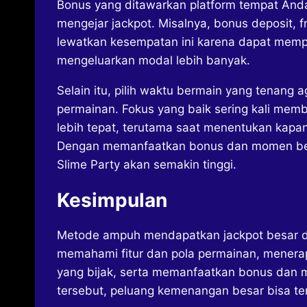
Bonus yang ditawarkan platform tempat And
mengejar jackpot. Misalnya, bonus deposit, 
lewatkan kesempatan ini karena dapat memp
mengeluarkan modal lebih banyak.
Selain itu, pilih waktu bermain yang tenang 
permainan. Fokus yang baik sering kali me
lebih tepat, terutama saat menentukan kapa
Dengan memanfaatkan bonus dan momen ber
Slime Party akan semakin tinggi.
Kesimpulan
Metode ampuh mendapatkan jackpot besar di 
memahami fitur dan pola permainan, menera
yang bijak, serta memanfaatkan bonus dan 
tersebut, peluang kemenangan besar bisa ter