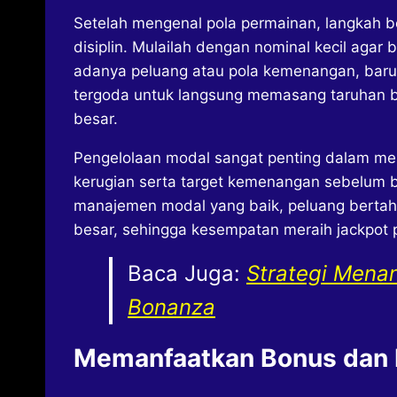
Setelah mengenal pola permainan, langkah b
disiplin. Mulailah dengan nominal kecil agar
adanya peluang atau pola kemenangan, barul
tergoda untuk langsung memasang taruhan bes
besar.
Pengelolaan modal sangat penting dalam me
kerugian serta target kemenangan sebelum 
manajemen modal yang baik, peluang bertah
besar, sehingga kesempatan meraih jackpot p
Baca Juga:
Strategi Menan
Bonanza
Memanfaatkan Bonus dan