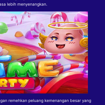
asa lebih menyenangkan.
angan remehkan peluang kemenangan besar yang