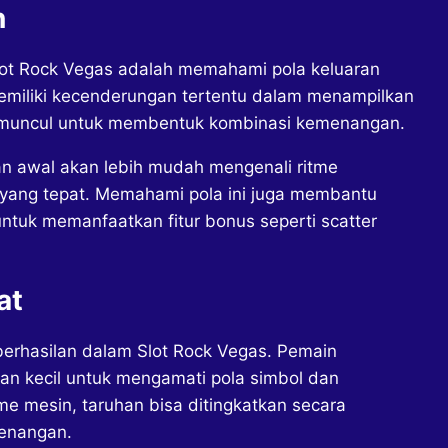
n
ot Rock Vegas adalah memahami pola keluaran
 memiliki kecenderungan tertentu dalam menampilkan
g muncul untuk membentuk kombinasi kemenangan.
n awal akan lebih mudah mengenali ritme
 yang tepat. Memahami pola ini juga membantu
ntuk memanfaatkan fitur bonus seperti scatter
at
eberhasilan dalam Slot Rock Vegas. Pemain
an kecil untuk mengamati pola simbol dan
e mesin, taruhan bisa ditingkatkan secara
enangan.