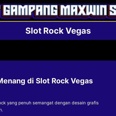
Slot Rock Vegas
enang di Slot Rock Vegas
ock yang penuh semangat dengan desain grafis
n.