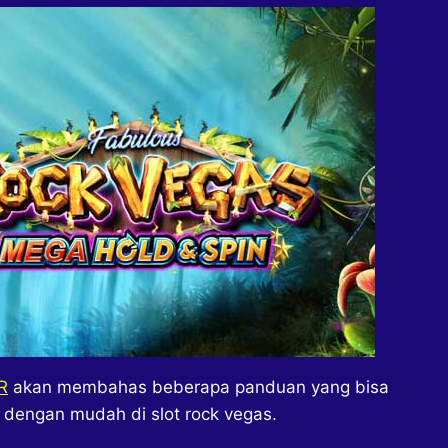
R
akan membahas beberapa panduan yang bisa
dengan mudah di slot rock vegas.