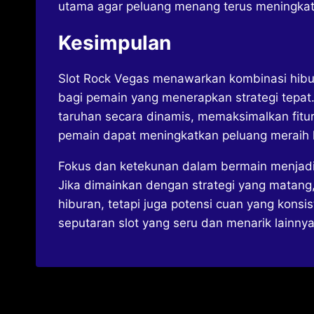
utama agar peluang menang terus meningkat
Kesimpulan
Slot Rock Vegas menawarkan kombinasi hib
bagi pemain yang menerapkan strategi tepa
taruhan secara dinamis, memaksimalkan fitur
pemain dapat meningkatkan peluang meraih
Fokus dan ketekunan dalam bermain menjadi 
Jika dimainkan dengan strategi yang matang
hiburan, tetapi juga potensi cuan yang kons
seputaran slot yang seru dan menarik lainny