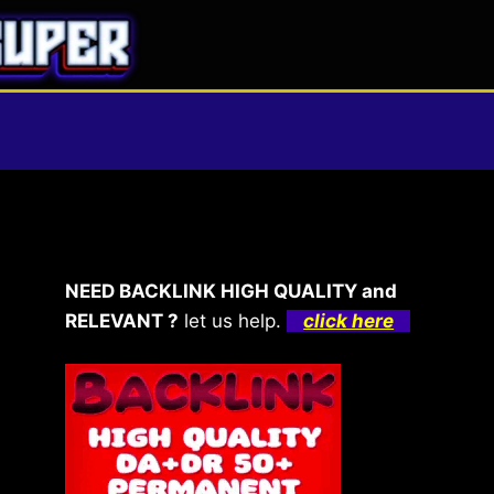
NEED BACKLINK HIGH QUALITY and
RELEVANT ?
let us help.
click here