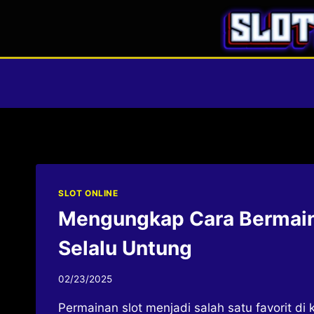
Skip
to
content
SLOT ONLINE
Mengungkap Cara Bermain
Selalu Untung
02/23/2025
Permainan slot menjadi salah satu favorit di 