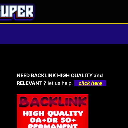
NEED BACKLINK HIGH QUALITY and
RELEVANT ?
let us help.
click here