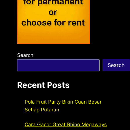
Search
Search
Recent Posts
Pola Fruit Party Bikin Cuan Besar
Setiap Putaran
Cara Gacor Great Rhino Megaways