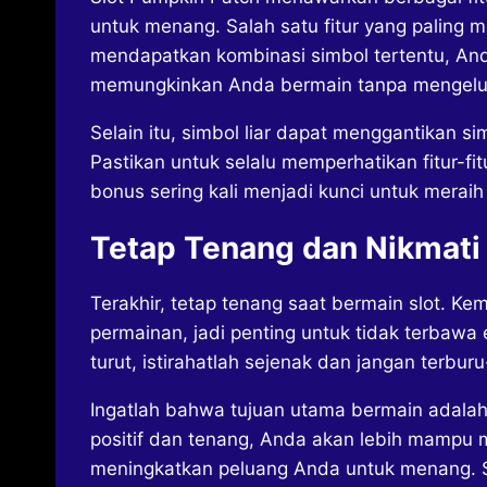
untuk menang. Salah satu fitur yang paling m
mendapatkan kombinasi simbol tertentu, And
memungkinkan Anda bermain tanpa mengelu
Selain itu, simbol liar dapat menggantikan 
Pastikan untuk selalu memperhatikan fitur-fi
bonus sering kali menjadi kunci untuk merai
Tetap Tenang dan Nikmati
Terakhir, tetap tenang saat bermain slot. K
permainan, jadi penting untuk tidak terbawa
turut, istirahatlah sejenak dan jangan terbu
Ingatlah bahwa tujuan utama bermain adala
positif dan tenang, Anda akan lebih mampu
meningkatkan peluang Anda untuk menang. Si