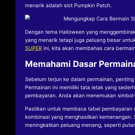
menarik adalah slot Pumpkin Patch.
Dengan tema Halloween yang menggembirakan
yang menarik tetapi juga peluang besar untu
SUPER
ini, kita akan membahas cara bermain
Memahami Dasar Permain
Sebelum terjun ke dalam permainan, penting
Permainan ini memiliki tata letak yang sede
pembayaran. Anda akan menemukan simbol-si
Pastikan untuk membaca tabel pembayaran u
kombinasi yang menghasilkan kemenangan. Sel
meningkatkan peluang menang, seperti putaran