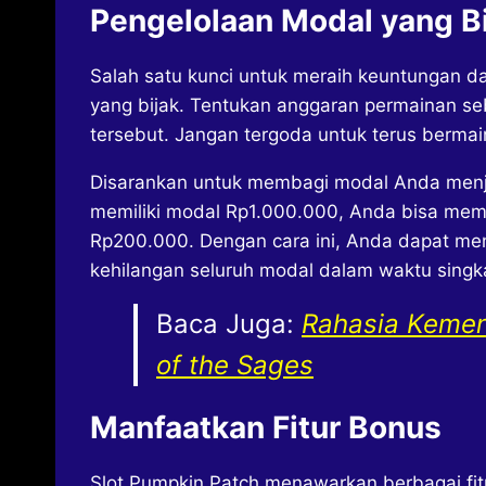
Pengelolaan Modal yang B
Salah satu kunci untuk meraih keuntungan d
yang bijak. Tentukan anggaran permainan se
tersebut. Jangan tergoda untuk terus berma
Disarankan untuk membagi modal Anda menja
memiliki modal Rp1.000.000, Anda bisa mem
Rp200.000. Dengan cara ini, Anda dapat men
kehilangan seluruh modal dalam waktu singk
Baca Juga:
Rahasia Kemen
of the Sages
Manfaatkan Fitur Bonus
Slot Pumpkin Patch menawarkan berbagai fi