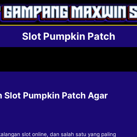
Slot Pumpkin Patch
 Slot Pumpkin Patch Agar
kalangan slot online, dan salah satu yang paling