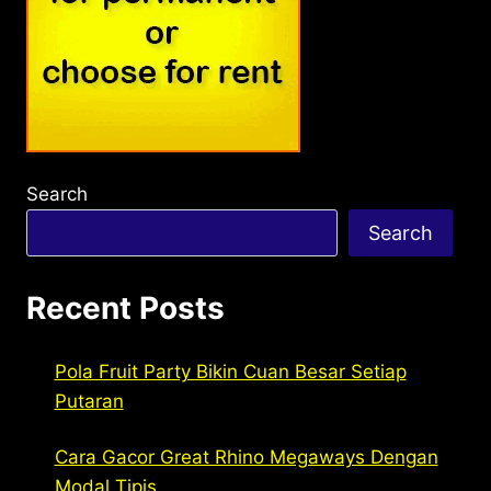
Search
Search
Recent Posts
Pola Fruit Party Bikin Cuan Besar Setiap
Putaran
Cara Gacor Great Rhino Megaways Dengan
Modal Tipis