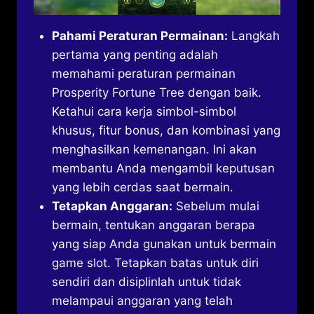
Pahami Peraturan Permainan:
Langkah
pertama yang penting adalah
memahami peraturan permainan
Prosperity Fortune Tree dengan baik.
Ketahui cara kerja simbol-simbol
khusus, fitur bonus, dan kombinasi yang
menghasilkan kemenangan. Ini akan
membantu Anda mengambil keputusan
yang lebih cerdas saat bermain.
Tetapkan Anggaran:
Sebelum mulai
bermain, tentukan anggaran berapa
yang siap Anda gunakan untuk bermain
game slot. Tetapkan batas untuk diri
sendiri dan disiplinlah untuk tidak
melampaui anggaran yang telah