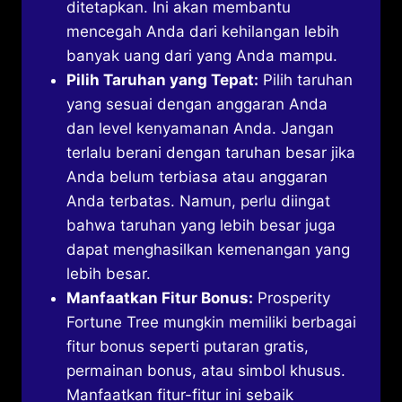
ditetapkan. Ini akan membantu
mencegah Anda dari kehilangan lebih
banyak uang dari yang Anda mampu.
Pilih Taruhan yang Tepat:
Pilih taruhan
yang sesuai dengan anggaran Anda
dan level kenyamanan Anda. Jangan
terlalu berani dengan taruhan besar jika
Anda belum terbiasa atau anggaran
Anda terbatas. Namun, perlu diingat
bahwa taruhan yang lebih besar juga
dapat menghasilkan kemenangan yang
lebih besar.
Manfaatkan Fitur Bonus:
Prosperity
Fortune Tree mungkin memiliki berbagai
fitur bonus seperti putaran gratis,
permainan bonus, atau simbol khusus.
Manfaatkan fitur-fitur ini sebaik