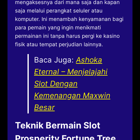
mengaksesnya dari mana saja dan kapan
saja melalui perangkat seluler atau
komputer. Ini menambah kenyamanan bagi
para pemain yang ingin menikmati
permainan ini tanpa harus pergi ke kasino
fisik atau tempat perjudian lainnya.
Baca Juga:
Ashoka
Eternal – Menjelajahi
Slot Dengan
Kemenangan Maxwin
Besar
Teknik Bermain Slot
Prosperity Fortune Tree