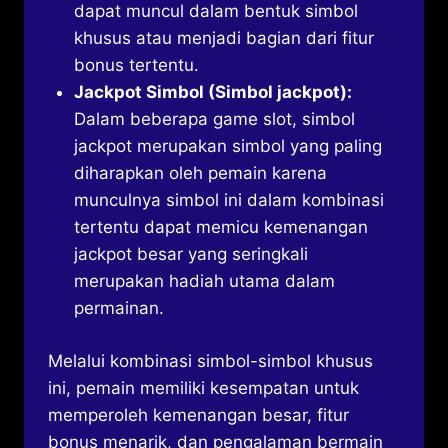
dapat muncul dalam bentuk simbol
khusus atau menjadi bagian dari fitur
bonus tertentu.
Jackpot Simbol (Simbol jackpot):
Dalam beberapa game slot, simbol
jackpot merupakan simbol yang paling
diharapkan oleh pemain karena
munculnya simbol ini dalam kombinasi
tertentu dapat memicu kemenangan
jackpot besar yang seringkali
merupakan hadiah utama dalam
permainan.
Melalui kombinasi simbol-simbol khusus
ini, pemain memiliki kesempatan untuk
memperoleh kemenangan besar, fitur
bonus menarik, dan pengalaman bermain