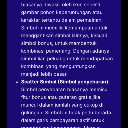
biasanya diwakili oleh ikon seperti
gambar pohon keberuntungan atau
karakter tertentu dalam permainan.
Simbol ini memiliki kemampuan untuk
menggantikan simbol lainnya, kecuali
simbol bonus, untuk membentuk
kombinasi pemenang. Dengan adanya
simbol liar, peluang untuk mendapatkan
kombinasi yang menguntungkan
menjadi lebih besar.
Scatter Simbol (Simbol penyebaran):
Simbol penyebaran biasanya memicu
fitur bonus atau putaran gratis jika
muncul dalam jumlah yang cukup di
gulungan. Simbol ini tidak perlu berada
dalam garis pembayaran aktif untuk