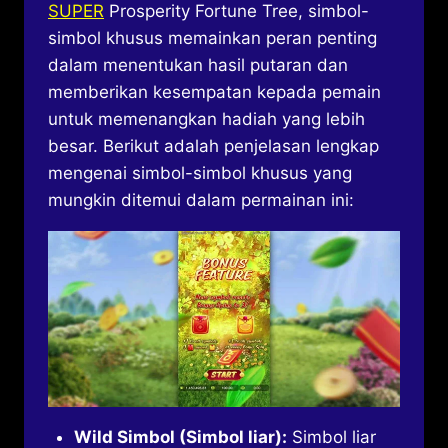
SUPER
Prosperity Fortune Tree, simbol-
simbol khusus memainkan peran penting
dalam menentukan hasil putaran dan
memberikan kesempatan kepada pemain
untuk memenangkan hadiah yang lebih
besar. Berikut adalah penjelasan lengkap
mengenai simbol-simbol khusus yang
mungkin ditemui dalam permainan ini:
Wild Simbol (Simbol liar):
Simbol liar