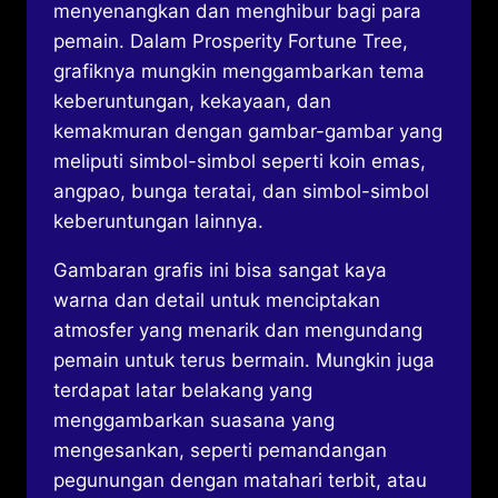
menyenangkan dan menghibur bagi para
pemain. Dalam Prosperity Fortune Tree,
grafiknya mungkin menggambarkan tema
keberuntungan, kekayaan, dan
kemakmuran dengan gambar-gambar yang
meliputi simbol-simbol seperti koin emas,
angpao, bunga teratai, dan simbol-simbol
keberuntungan lainnya.
Gambaran grafis ini bisa sangat kaya
warna dan detail untuk menciptakan
atmosfer yang menarik dan mengundang
pemain untuk terus bermain. Mungkin juga
terdapat latar belakang yang
menggambarkan suasana yang
mengesankan, seperti pemandangan
pegunungan dengan matahari terbit, atau