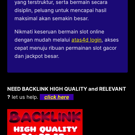
yang terstruktur, serta bermain secara
disiplin, peluang untuk mencapai hasil
maksimal akan semakin besar.
Nikmati keseruan bermain slot online
dengan mudah melalui
atas4d login
, akses
cepat menuju ribuan permainan slot gacor
dan jackpot besar.
NEED BACKLINK HIGH QUALITY and RELEVANT
?
let us help.
click here