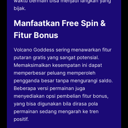
waktu bermain bisa menjadi langkah yang
bijak.
Manfaatkan Free Spin &
Fitur Bonus
Volcano Goddess sering menawarkan fitur
putaran gratis yang sangat potensial.
Memaksimalkan kesempatan ini dapat
memperbesar peluang memperoleh
pengganda besar tanpa mengurangi saldo.
Beberapa versi permainan juga
menyediakan opsi pembelian fitur bonus,
yang bisa digunakan bila dirasa pola
permainan sedang mengarah ke tren
positif.