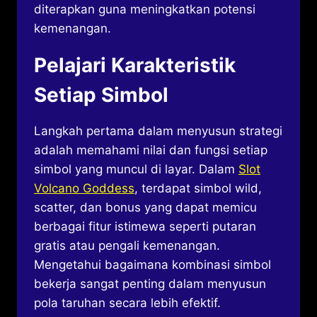
diterapkan guna meningkatkan potensi
kemenangan.
Pelajari Karakteristik
Setiap Simbol
Langkah pertama dalam menyusun strategi
adalah memahami nilai dan fungsi setiap
simbol yang muncul di layar. Dalam
Slot
Volcano Goddess
, terdapat simbol wild,
scatter, dan bonus yang dapat memicu
berbagai fitur istimewa seperti putaran
gratis atau pengali kemenangan.
Mengetahui bagaimana kombinasi simbol
bekerja sangat penting dalam menyusun
pola taruhan secara lebih efektif.