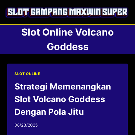
Skip
to
content
Slot Online Volcano
Goddess
SLOT ONLINE
Strategi Memenangkan
Slot Volcano Goddess
Dengan Pola Jitu
08/23/2025