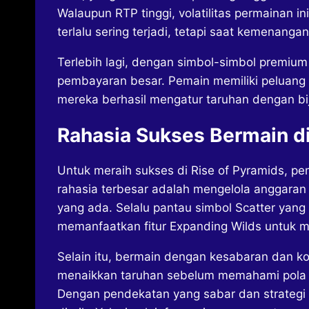
Walaupun RTP tinggi, volatilitas permainan i
terlalu sering terjadi, tetapi saat kemenanga
Terlebih lagi, dengan simbol-simbol premium
pembayaran besar. Pemain memiliki peluang
mereka berhasil mengatur taruhan dengan bi
Rahasia Sukses Bermain di
Untuk meraih sukses di Rise of Pyramids, pem
rahasia terbesar adalah mengelola anggaran
yang ada. Selalu pantau simbol Scatter yang
memanfaatkan fitur Expanding Wilds untuk m
Selain itu, bermain dengan kesabaran dan ko
menaikkan taruhan sebelum memahami pola p
Dengan pendekatan yang sabar dan strategi