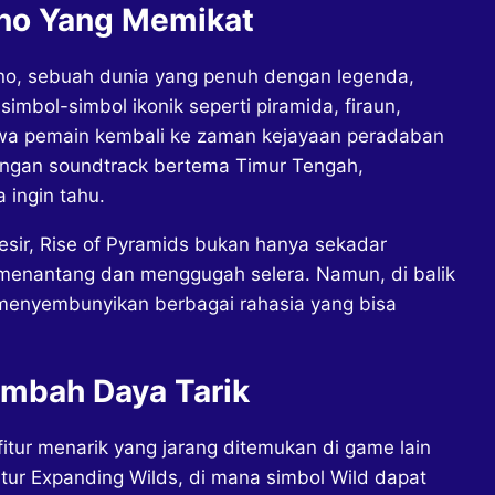
no Yang Memikat
no, sebuah dunia yang penuh dengan legenda,
simbol-simbol ikonik seperti piramida, firaun,
a pemain kembali ke zaman kejayaan peradaban
dengan soundtrack bertema Timur Tengah,
ingin tahu.
sir, Rise of Pyramids bukan hanya sekadar
 menantang dan menggugah selera. Namun, di balik
a menyembunyikan berbagai rahasia yang bisa
ambah Daya Tarik
itur menarik yang jarang ditemukan di game lain
tur Expanding Wilds, di mana simbol Wild dapat