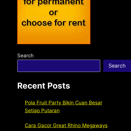
Search
Search
Recent Posts
Pola Fruit Party Bikin Cuan Besar
Setiap Putaran
Cara Gacor Great Rhino Megaways