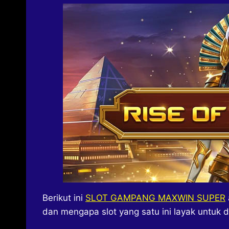
Berikut ini
SLOT GAMPANG MAXWIN SUPER
dan mengapa slot yang satu ini layak untuk d