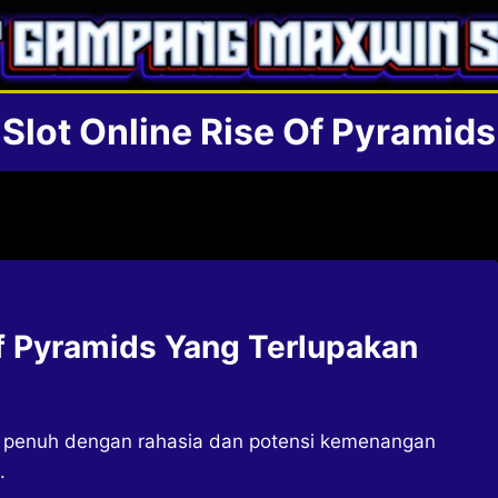
Slot Online Rise Of Pyramids
Of Pyramids Yang Terlupakan
ng penuh dengan rahasia dan potensi kemenangan
.