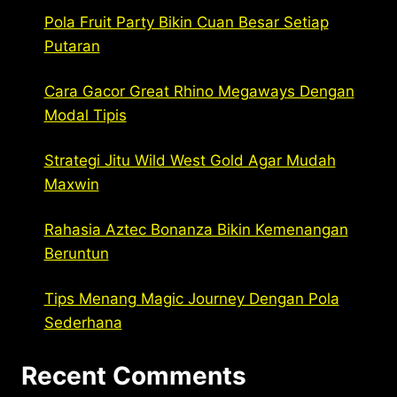
Pola Fruit Party Bikin Cuan Besar Setiap
Putaran
Cara Gacor Great Rhino Megaways Dengan
Modal Tipis
Strategi Jitu Wild West Gold Agar Mudah
Maxwin
Rahasia Aztec Bonanza Bikin Kemenangan
Beruntun
Tips Menang Magic Journey Dengan Pola
Sederhana
Recent Comments