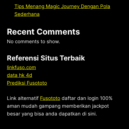
Tips Menang Magic Journey Dengan Pola
Sederhana
Recent Comments
No comments to show.
Referensi Situs Terbaik
linkfuso.com
data hk 4d
Prediksi Fusototo
Link alternatif
Fusototo
daftar dan login 100%
aman mudah gampang memberikan jackpot
besar yang bisa anda dapatkan di sini.