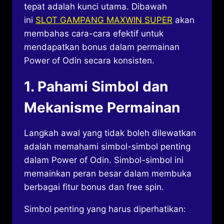
tepat adalah kunci utama. Dibawah
ini
SLOT GAMPANG MAXWIN SUPER
akan
membahas cara-cara efektif untuk
mendapatkan bonus dalam permainan
Power of Odin secara konsisten.
1. Pahami Simbol dan
Mekanisme Permainan
Langkah awal yang tidak boleh dilewatkan
adalah memahami simbol-simbol penting
dalam Power of Odin. Simbol-simbol ini
memainkan peran besar dalam membuka
berbagai fitur bonus dan free spin.
Simbol penting yang harus diperhatikan: