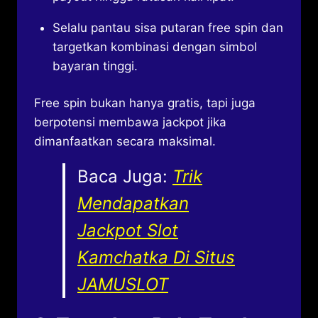
Selalu pantau sisa putaran free spin dan
targetkan kombinasi dengan simbol
bayaran tinggi.
Free spin bukan hanya gratis, tapi juga
berpotensi membawa jackpot jika
dimanfaatkan secara maksimal.
Baca Juga:
Trik
Mendapatkan
Jackpot Slot
Kamchatka Di Situs
JAMUSLOT