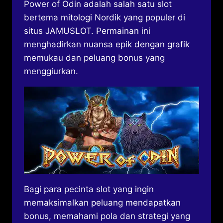
Power of Odin adalah salah satu slot
bertema mitologi Nordik yang populer di
situs JAMUSLOT. Permainan ini
menghadirkan nuansa epik dengan grafik
memukau dan peluang bonus yang
menggiurkan.
Bagi para pecinta slot yang ingin
memaksimalkan peluang mendapatkan
bonus, memahami pola dan strategi yang