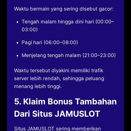
Waktu bermain yang sering disebut gacor:
Tengah malam hingga dini hari (00:00–
03:00)
Pagi hari (06:00–08:00)
Menjelang tengah malam (21:00–23:00)
Waktu tersebut diyakini memiliki trafik
server lebih rendah, sehingga peluang
menang lebih tinggi.
5. Klaim Bonus Tambahan
Dari Situs JAMUSLOT
Situs JAMUSLOT sering memberikan