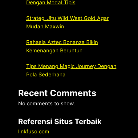
Dengan Modal Tipis
Strategi Jitu Wild West Gold Agar
Mudah Maxwin
Rahasia Aztec Bonanza Bikin
Kemenangan Beruntun
Tips Menang Magic Journey Dengan
Pola Sederhana
Recent Comments
No comments to show.
Referensi Situs Terbaik
linkfuso.com