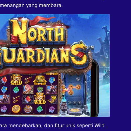
kemenangan yang membara.
ara mendebarkan, dan fitur unik seperti Wild