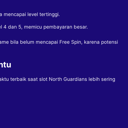
 mencapai level tertinggi.
vel 4 dan 5, memicu pembayaran besar.
game bila belum mencapai Free Spin, karena potensi
ntu
 terbaik saat slot North Guardians lebih sering