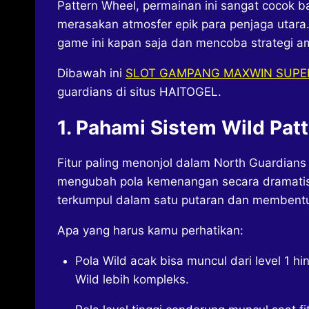
Pattern Wheel, permainan ini sangat cocok b
merasakan atmosfer epik para penjaga utara
game ini kapan saja dan mencoba strategi am
Dibawah ini
SLOT GAMPANG MAXWIN SUPE
guardians di situs HAITOGEL.
1. Pahami Sistem Wild Pat
Fitur paling menonjol dalam North Guardians
mengubah pola kemenangan secara dramatis. F
terkumpul dalam satu putaran dan membentuk
Apa yang harus kamu perhatikan:
Pola Wild acak bisa muncul dari level 1 hi
Wild lebih kompleks.