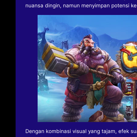
nuansa dingin, namun menyimpan potensi 
Dengan kombinasi visual yang tajam, efek su