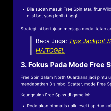
Bila sudah masuk Free Spin atau fitur Wil
nilai bet yang lebih tinggi.
Strategi ini bertujuan menjaga modal teta
Baca Juga:
Tips Jackpot S
HAITOGEL
3. Fokus Pada Mode Free S
Free Spin dalam North Guardians jadi pintu
mendapatkan 3 simbol Scatter, mode Free Spi
Keunggulan Free Spins di game ini:
Roda akan otomatis naik level tiap dua ka