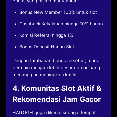
Bonus yang bisa dimanfaatkan:
Bonus New Member 100% untuk slot
Cashback Kekalahan hingga 10% harian
Komisi Referral hingga 1%
Bonus Deposit Harian Slot
Dengan tambahan bonus tersebut, modal
bermain menjadi lebih besar dan peluang
menang pun meningkat drastis.
4. Komunitas Slot Aktif &
Rekomendasi Jam Gacor
HAITOGEL juga dikenal sebagai tempat