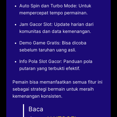
Auto Spin dan Turbo Mode: Untuk
mempercepat tempo permainan.
Jam Gacor Slot: Update harian dari
komunitas dan data kemenangan.
Demo Game Gratis: Bisa dicoba
sebelum taruhan uang asli.
Info Pola Slot Gacor: Panduan pola
putaran yang terbukti efektif.
Pemain bisa memanfaatkan semua fitur ini
sebagai strategi bermain untuk meraih
kemenangan konsisten.
Baca