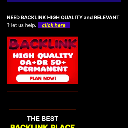
NEED BACKLINK HIGH QUALITY and RELEVANT
?
let us help.
click here