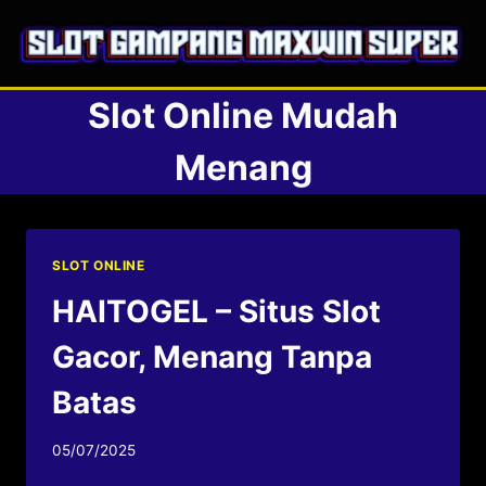
Skip
to
content
Slot Online Mudah
Menang
SLOT ONLINE
HAITOGEL – Situs Slot
Gacor, Menang Tanpa
Batas
05/07/2025