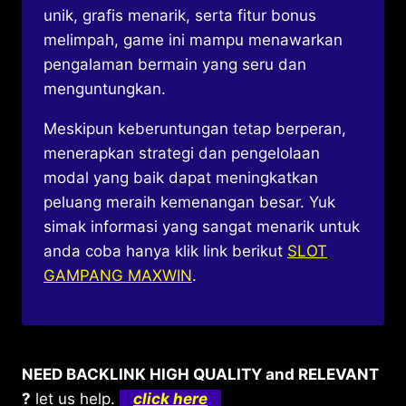
unik, grafis menarik, serta fitur bonus
melimpah, game ini mampu menawarkan
pengalaman bermain yang seru dan
menguntungkan.
Meskipun keberuntungan tetap berperan,
menerapkan strategi dan pengelolaan
modal yang baik dapat meningkatkan
peluang meraih kemenangan besar. Yuk
simak informasi yang sangat menarik untuk
anda coba hanya klik link berikut
SLOT
GAMPANG MAXWIN
.
NEED BACKLINK HIGH QUALITY and RELEVANT
?
let us help.
click here