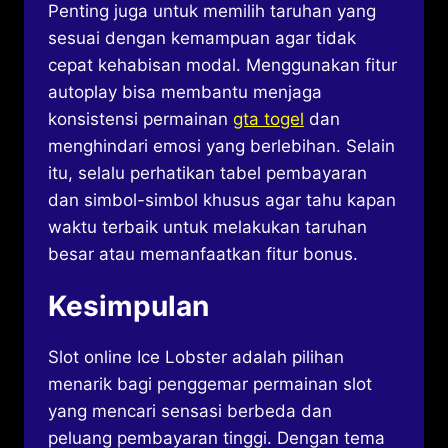
Penting juga untuk memilih taruhan yang
sesuai dengan kemampuan agar tidak
cepat kehabisan modal. Menggunakan fitur
autoplay bisa membantu menjaga
konsistensi permainan
gta togel
dan
menghindari emosi yang berlebihan. Selain
itu, selalu perhatikan tabel pembayaran
dan simbol-simbol khusus agar tahu kapan
waktu terbaik untuk melakukan taruhan
besar atau memanfaatkan fitur bonus.
Kesimpulan
Slot online Ice Lobster adalah pilihan
menarik bagi penggemar permainan slot
yang mencari sensasi berbeda dan
peluang pembayaran tinggi. Dengan tema