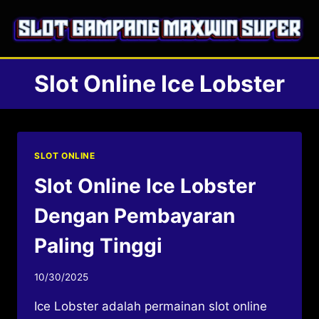
Skip
to
content
Slot Online Ice Lobster
SLOT ONLINE
Slot Online Ice Lobster
Dengan Pembayaran
Paling Tinggi
10/30/2025
Ice Lobster adalah permainan slot online