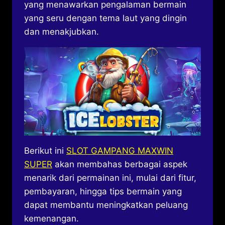
yang menawarkan pengalaman bermain
yang seru dengan tema laut yang dingin
dan menakjubkan.
Berikut ini
SLOT GAMPANG MAXWIN
SUPER
akan membahas berbagai aspek
menarik dari permainan ini, mulai dari fitur,
pembayaran, hingga tips bermain yang
dapat membantu meningkatkan peluang
kemenangan.