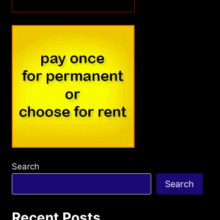
Search
Search
Recent Posts