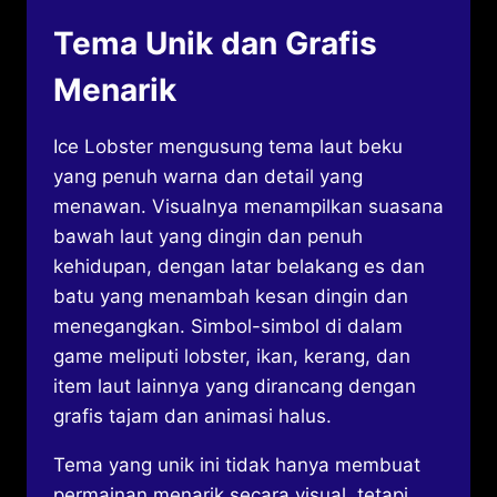
Tema Unik dan Grafis
Menarik
Ice Lobster mengusung tema laut beku
yang penuh warna dan detail yang
menawan. Visualnya menampilkan suasana
bawah laut yang dingin dan penuh
kehidupan, dengan latar belakang es dan
batu yang menambah kesan dingin dan
menegangkan. Simbol-simbol di dalam
game meliputi lobster, ikan, kerang, dan
item laut lainnya yang dirancang dengan
grafis tajam dan animasi halus.
Tema yang unik ini tidak hanya membuat
permainan menarik secara visual, tetapi