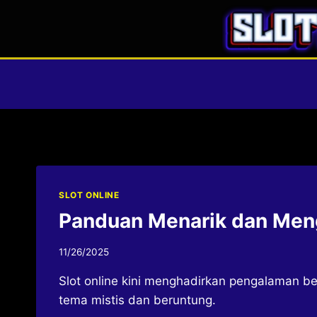
Skip
to
content
SLOT ONLINE
Panduan Menarik dan Men
11/26/2025
Slot online kini menghadirkan pengalaman 
tema mistis dan beruntung.