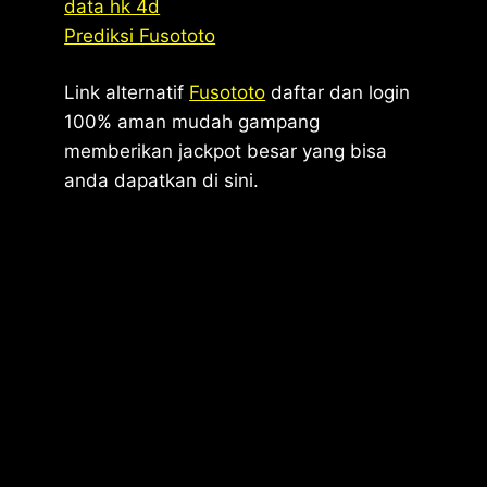
data hk 4d
Prediksi Fusototo
Link alternatif
Fusototo
daftar dan login
100% aman mudah gampang
memberikan jackpot besar yang bisa
anda dapatkan di sini.