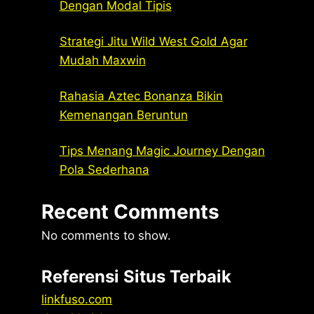
Dengan Modal Tipis
Strategi Jitu Wild West Gold Agar
Mudah Maxwin
Rahasia Aztec Bonanza Bikin
Kemenangan Beruntun
Tips Menang Magic Journey Dengan
Pola Sederhana
Recent Comments
No comments to show.
Referensi Situs Terbaik
linkfuso.com