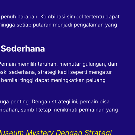
penuh harapan. Kombinasi simbol tertentu dapat
ingga setiap putaran menjadi pengalaman yang
i Sederhana
emain memilih taruhan, memutar gulungan, dan
i sederhana, strategi kecil seperti mengatur
bernilai tinggi dapat meningkatkan peluang
uga penting. Dengan strategi ini, pemain bisa
bahan, sambil tetap menikmati permainan yang
Museum Mystery Dengan Strategi