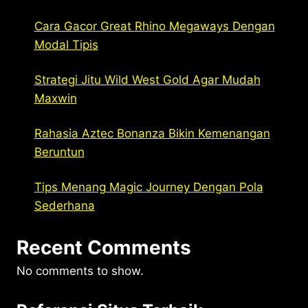
Cara Gacor Great Rhino Megaways Dengan
Modal Tipis
Strategi Jitu Wild West Gold Agar Mudah
Maxwin
Rahasia Aztec Bonanza Bikin Kemenangan
Beruntun
Tips Menang Magic Journey Dengan Pola
Sederhana
Recent Comments
No comments to show.