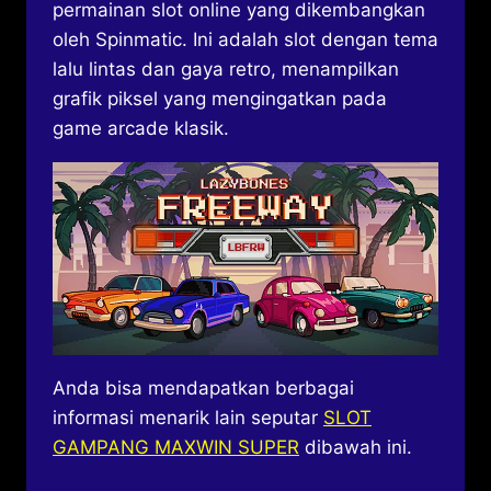
permainan slot online yang dikembangkan
oleh Spinmatic. Ini adalah slot dengan tema
lalu lintas dan gaya retro, menampilkan
grafik piksel yang mengingatkan pada
game arcade klasik.
Anda bisa mendapatkan berbagai
informasi menarik lain seputar
SLOT
GAMPANG MAXWIN SUPER
dibawah ini.