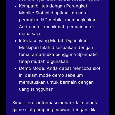
Kompatibilitas dengan Perangkat
Mobile: Slot ini dioptimalkan untuk
perangkat HD mobile, memungkinkan
Anda untuk menikmati permainan di
mana saja.
Interface yang Mudah Digunakan:
Meskipun telah disesuaikan dengan
tema, antarmuka pengguna Spinmatic
tetap mudah digunakan.
Demo Mode: Anda dapat mencoba slot
ini dalam mode demo sebelum
memutuskan untuk bermain dengan
uang sungguhan.
Simak terus informasi menarik lain seputar
game slot gampang maxwin dengan klik