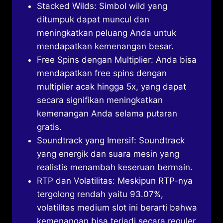
Stacked Wilds: Simbol wild yang
ditumpuk dapat muncul dan
meningkatkan peluang Anda untuk
mendapatkan kemenangan besar.
Free Spins dengan Multiplier: Anda bisa
mendapatkan free spins dengan
multiplier acak hingga 5x, yang dapat
secara signifikan meningkatkan
kemenangan Anda selama putaran
gratis.
Soundtrack yang Imersif: Soundtrack
yang energik dan suara mesin yang
realistis menambah keseruan bermain.
RTP dan Volatilitas: Meskipun RTP-nya
tergolong rendah yaitu 93.07%,
volatilitas medium slot ini berarti bahwa
kemenangan bisa terjadi secara reguler.