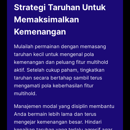
Strategi Taruhan Untuk
Memaksimalkan
Kemenangan
Mulailah permainan dengan memasang
taruhan kecil untuk mengenal pola
kemenangan dan peluang fitur multihold
aktif. Setelah cukup paham, tingkatkan
taruhan secara bertahap sambil terus
mengamati pola keberhasilan fitur
multihold.
Manajemen modal yang disiplin membantu
Anda bermain lebih lama dan terus
mengejar kemenangan besar. Hindari
kenaikan taruhan yang terlalu agresif agar