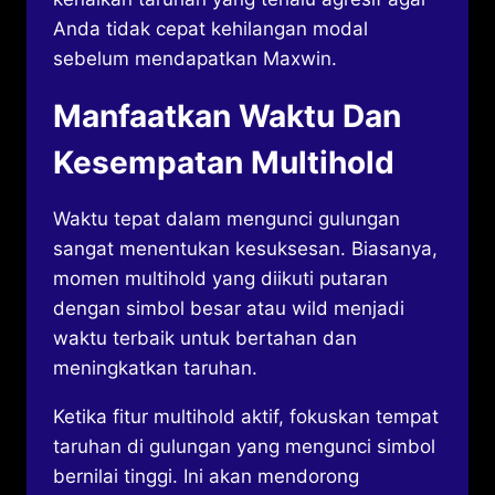
Anda tidak cepat kehilangan modal
sebelum mendapatkan Maxwin.
Manfaatkan Waktu Dan
Kesempatan Multihold
Waktu tepat dalam mengunci gulungan
sangat menentukan kesuksesan. Biasanya,
momen multihold yang diikuti putaran
dengan simbol besar atau wild menjadi
waktu terbaik untuk bertahan dan
meningkatkan taruhan.
Ketika fitur multihold aktif, fokuskan tempat
taruhan di gulungan yang mengunci simbol
bernilai tinggi. Ini akan mendorong