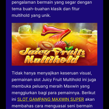
pengalaman bermain yang segar dengan
tema buah-buahan klasik dan fitur
multihold yang unik.
Tidak hanya menyajikan keseruan visual,
permainan slot Juicy Fruit Multihold ini juga
membuka peluang meraih Maxwin yang
menggiurkan bagi para pemainnya. Berikut
ini
SLOT GAMPANG MAXWIN SUPER
akan
membahas cara menguasai seni bermain