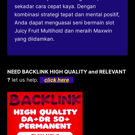
sekadar cara cepat kaya. Dengan
kombinasi strategi tepat dan mental positif,
Anda dapat menguasai seni bermain slot
Juicy Fruit Multihold dan meraih Maxwin
yang diidamkan.
NEED BACKLINK HIGH QUALITY and RELEVANT
?
let us help.
click here