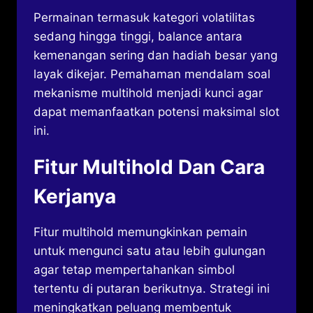
Permainan termasuk kategori volatilitas
sedang hingga tinggi, balance antara
kemenangan sering dan hadiah besar yang
layak dikejar. Pemahaman mendalam soal
mekanisme multihold menjadi kunci agar
dapat memanfaatkan potensi maksimal slot
ini.
Fitur Multihold Dan Cara
Kerjanya
Fitur multihold memungkinkan pemain
untuk mengunci satu atau lebih gulungan
agar tetap mempertahankan simbol
tertentu di putaran berikutnya. Strategi ini
meningkatkan peluang membentuk