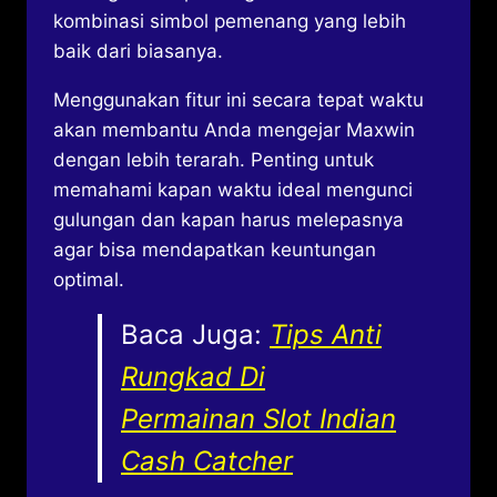
kombinasi simbol pemenang yang lebih
baik dari biasanya.
Menggunakan fitur ini secara tepat waktu
akan membantu Anda mengejar Maxwin
dengan lebih terarah. Penting untuk
memahami kapan waktu ideal mengunci
gulungan dan kapan harus melepasnya
agar bisa mendapatkan keuntungan
optimal.
Baca Juga:
Tips Anti
Rungkad Di
Permainan Slot Indian
Cash Catcher