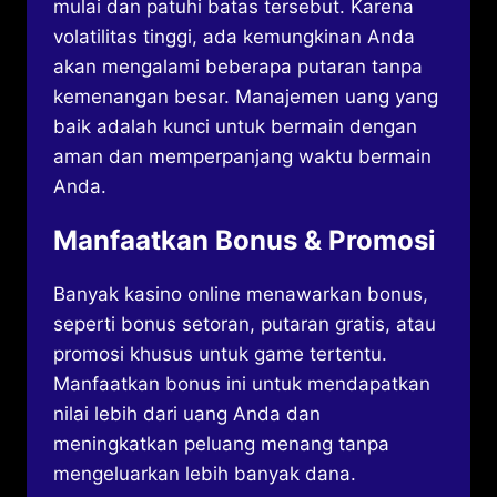
mulai dan patuhi batas tersebut. Karena
volatilitas tinggi, ada kemungkinan Anda
akan mengalami beberapa putaran tanpa
kemenangan besar. Manajemen uang yang
baik adalah kunci untuk bermain dengan
aman dan memperpanjang waktu bermain
Anda.
Manfaatkan Bonus & Promosi
Banyak kasino online menawarkan bonus,
seperti bonus setoran, putaran gratis, atau
promosi khusus untuk game tertentu.
Manfaatkan bonus ini untuk mendapatkan
nilai lebih dari uang Anda dan
meningkatkan peluang menang tanpa
mengeluarkan lebih banyak dana.