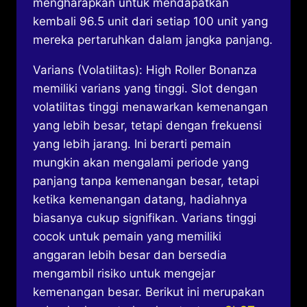
mengharapkan untuk mendapatkan
kembali 96.5 unit dari setiap 100 unit yang
mereka pertaruhkan dalam jangka panjang.
Varians (Volatilitas): High Roller Bonanza
memiliki varians yang tinggi. Slot dengan
volatilitas tinggi menawarkan kemenangan
yang lebih besar, tetapi dengan frekuensi
yang lebih jarang. Ini berarti pemain
mungkin akan mengalami periode yang
panjang tanpa kemenangan besar, tetapi
ketika kemenangan datang, hadiahnya
biasanya cukup signifikan. Varians tinggi
cocok untuk pemain yang memiliki
anggaran lebih besar dan bersedia
mengambil risiko untuk mengejar
kemenangan besar. Berikut ini merupakan