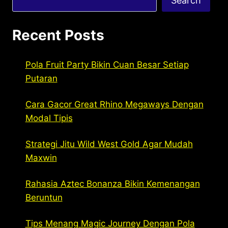
Search
Recent Posts
Pola Fruit Party Bikin Cuan Besar Setiap
Putaran
Cara Gacor Great Rhino Megaways Dengan
Modal Tipis
Strategi Jitu Wild West Gold Agar Mudah
Maxwin
Rahasia Aztec Bonanza Bikin Kemenangan
Beruntun
Tips Menang Magic Journey Dengan Pola