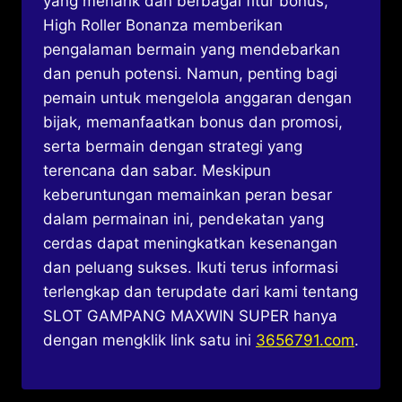
yang menarik dan berbagai fitur bonus,
High Roller Bonanza memberikan
pengalaman bermain yang mendebarkan
dan penuh potensi. Namun, penting bagi
pemain untuk mengelola anggaran dengan
bijak, memanfaatkan bonus dan promosi,
serta bermain dengan strategi yang
terencana dan sabar. Meskipun
keberuntungan memainkan peran besar
dalam permainan ini, pendekatan yang
cerdas dapat meningkatkan kesenangan
dan peluang sukses. Ikuti terus informasi
terlengkap dan terupdate dari kami tentang
SLOT GAMPANG MAXWIN SUPER hanya
dengan mengklik link satu ini
3656791.com
.