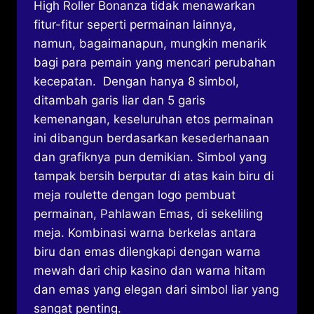
High Roller Bonanza tidak menawarkan
fitur-fitur seperti permainan lainnya,
namun, bagaimanapun, mungkin menarik
bagi para pemain yang mencari perubahan
kecepatan. Dengan hanya 8 simbol,
ditambah garis liar dan 5 garis
kemenangan, keseluruhan etos permainan
ini dibangun berdasarkan kesederhanaan
dan grafiknya pun demikian. Simbol yang
tampak bersih berputar di atas kain biru di
meja roulette dengan logo pembuat
permainan, Pahlawan Emas, di sekeliling
meja. Kombinasi warna berkelas antara
biru dan emas dilengkapi dengan warna
mewah dari chip kasino dan warna hitam
dan emas yang elegan dari simbol liar yang
sangat penting.