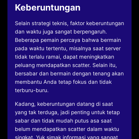
Keberuntungan
Selain strategi teknis, faktor keberuntungan
dan waktu juga sangat berpengaruh.
Beberapa pemain percaya bahwa bermain
pada waktu tertentu, misalnya saat server
tidak terlalu ramai, dapat meningkatkan
peluang mendapatkan scatter. Selain itu,
bersabar dan bermain dengan tenang akan
membantu Anda tetap fokus dan tidak
terburu-buru.
Kadang, keberuntungan datang di saat
yang tak terduga, jadi penting untuk tetap
sabar dan tidak mudah putus asa saat
belum mendapatkan scatter dalam waktu
singkat. Yuk simak informasi yang sangat