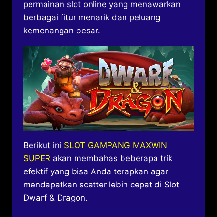
permainan slot online yang menawarkan
berbagai fitur menarik dan peluang
kemenangan besar.
Berikut ini
SLOT GAMPANG MAXWIN
SUPER
akan membahas beberapa trik
efektif yang bisa Anda terapkan agar
mendapatkan scatter lebih cepat di Slot
Dwarf & Dragon.