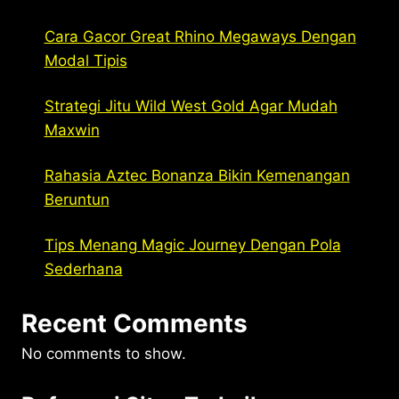
Cara Gacor Great Rhino Megaways Dengan
Modal Tipis
Strategi Jitu Wild West Gold Agar Mudah
Maxwin
Rahasia Aztec Bonanza Bikin Kemenangan
Beruntun
Tips Menang Magic Journey Dengan Pola
Sederhana
Recent Comments
No comments to show.