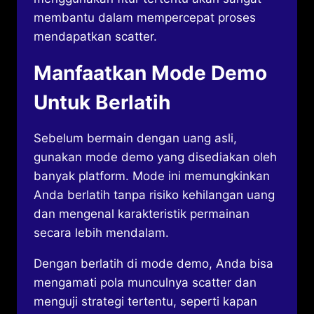
membantu dalam mempercepat proses
mendapatkan scatter.
Manfaatkan Mode Demo
Untuk Berlatih
Sebelum bermain dengan uang asli,
gunakan mode demo yang disediakan oleh
banyak platform. Mode ini memungkinkan
Anda berlatih tanpa risiko kehilangan uang
dan mengenal karakteristik permainan
secara lebih mendalam.
Dengan berlatih di mode demo, Anda bisa
mengamati pola munculnya scatter dan
menguji strategi tertentu, seperti kapan