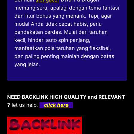
memang seru, apalagi dengan tema fantasi
dan fitur bonus yang menarik. Tapi, agar
modal Anda tidak cepat habis, perlu
pendekatan cerdas. Mulai dari taruhan
kecil, hindari auto spin panjang,
manfaatkan pola taruhan yang fleksibel,
dan paling penting mainlah dengan batas
yang jelas.
NEED BACKLINK HIGH QUALITY and RELEVANT
?
let us help.
click here