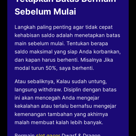
Sebelum Mulai
Langkah paling penting agar tidak cepat
kehabisan saldo adalah menetapkan batas
main sebelum mulai. Tentukan berapa
saldo maksimal yang siap Anda korbankan,
dan kapan harus berhenti. Misalnya Jika
modal turun 50%, saya berhenti.
Atau sebaliknya, Kalau sudah untung,
langsung withdraw. Disiplin dengan batas
ini akan mencegah Anda mengejar
kekalahan atau terlalu bernafsu mengejar
kemenangan tambahan yang akhirnya
malah membuat kalah lebih banyak.
Bermain
slot gacor
Dwarf & Dragon