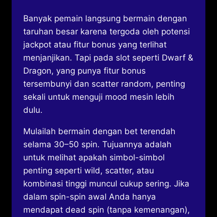
Banyak pemain langsung bermain dengan
taruhan besar karena tergoda oleh potensi
jackpot atau fitur bonus yang terlihat
menjanjikan. Tapi pada slot seperti Dwarf &
Dragon, yang punya fitur bonus
tersembunyi dan scatter random, penting
sekali untuk menguji mood mesin lebih
dulu.
Mulailah bermain dengan bet terendah
selama 30–50 spin. Tujuannya adalah
untuk melihat apakah simbol-simbol
penting seperti wild, scatter, atau
kombinasi tinggi muncul cukup sering. Jika
dalam spin-spin awal Anda hanya
mendapat dead spin (tanpa kemenangan),