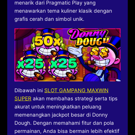
menarik dari Pragmatic Play yang
menawarkan tema kuliner klasik dengan
grafis cerah dan simbol unik.
Dibawah ini
SLOT GAMPANG MAXWIN
SUPER
akan membahas strategi serta tips
akurat untuk meningkatkan peluang
memenangkan jackpot besar di Donny
Dough. Dengan memahami fitur dan pola
permainan, Anda bisa bermain lebih efektif