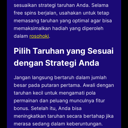
sesuaikan strategi taruhan Anda. Selama
free spins berjalan, usahakan untuk tetap
memasang taruhan yang optimal agar bisa
memaksimalkan hadiah yang diperoleh
dalam
rosohoki
.
Pilih Taruhan yang Sesuai
dengan Strategi Anda
Jangan langsung bertaruh dalam jumlah
besar pada putaran pertama. Awali dengan
taruhan kecil untuk mengamati pola
permainan dan peluang munculnya fitur
bonus. Setelah itu, Anda bisa
meningkatkan taruhan secara bertahap jika
merasa sedang dalam keberuntungan.