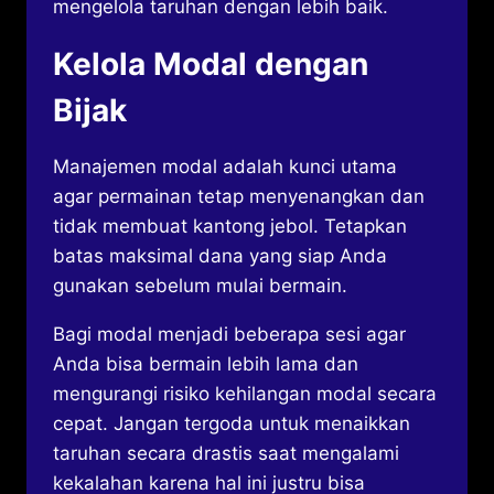
mengelola taruhan dengan lebih baik.
Kelola Modal dengan
Bijak
Manajemen modal adalah kunci utama
agar permainan tetap menyenangkan dan
tidak membuat kantong jebol. Tetapkan
batas maksimal dana yang siap Anda
gunakan sebelum mulai bermain.
Bagi modal menjadi beberapa sesi agar
Anda bisa bermain lebih lama dan
mengurangi risiko kehilangan modal secara
cepat. Jangan tergoda untuk menaikkan
taruhan secara drastis saat mengalami
kekalahan karena hal ini justru bisa