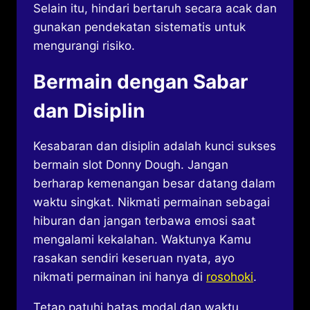
Selain itu, hindari bertaruh secara acak dan
gunakan pendekatan sistematis untuk
mengurangi risiko.
Bermain dengan Sabar
dan Disiplin
Kesabaran dan disiplin adalah kunci sukses
bermain slot Donny Dough. Jangan
berharap kemenangan besar datang dalam
waktu singkat. Nikmati permainan sebagai
hiburan dan jangan terbawa emosi saat
mengalami kekalahan. Waktunya Kamu
rasakan sendiri keseruan nyata, ayo
nikmati permainan ini hanya di
rosohoki
.
Tetap patuhi batas modal dan waktu