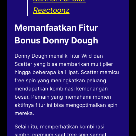
Reactoonz
Memanfaatkan Fitur
Bonus Donny Dough
Donny Dough memiliki fitur Wild dan
Scatter yang bisa memberikan multiplier
hingga beberapa kali lipat. Scatter memicu
free spin yang meningkatkan peluang
mendapatkan kombinasi kemenangan
besar. Pemain yang memahami momen
aktifnya fitur ini bisa mengoptimalkan spin
mereka.
Selain itu, memperhatikan kombinasi
simbol premium saat free spin sangat