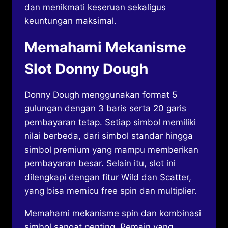
dan menikmati keseruan sekaligus
keuntungan maksimal.
Memahami Mekanisme
Slot Donny Dough
Donny Dough menggunakan format 5
gulungan dengan 3 baris serta 20 garis
pembayaran tetap. Setiap simbol memiliki
nilai berbeda, dari simbol standar hingga
simbol premium yang mampu memberikan
pembayaran besar. Selain itu, slot ini
dilengkapi dengan fitur Wild dan Scatter,
yang bisa memicu free spin dan multiplier.
Memahami mekanisme spin dan kombinasi
simbol sangat penting. Pemain yang