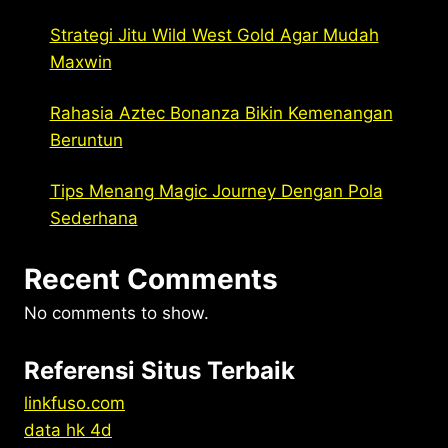
Strategi Jitu Wild West Gold Agar Mudah
Maxwin
Rahasia Aztec Bonanza Bikin Kemenangan
Beruntun
Tips Menang Magic Journey Dengan Pola
Sederhana
Recent Comments
No comments to show.
Referensi Situs Terbaik
linkfuso.com
data hk 4d