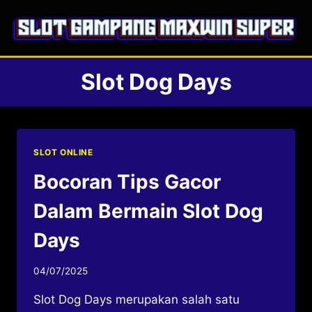
Skip
to
content
Slot Dog Days
SLOT ONLINE
Bocoran Tips Gacor
Dalam Bermain Slot Dog
Days
04/07/2025
Slot Dog Days merupakan salah satu