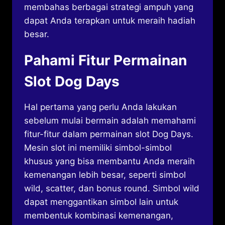
membahas berbagai strategi ampuh yang
dapat Anda terapkan untuk meraih hadiah
besar.
Pahami Fitur Permainan
Slot Dog Days
Hal pertama yang perlu Anda lakukan
sebelum mulai bermain adalah memahami
fitur-fitur dalam permainan slot Dog Days.
Mesin slot ini memiliki simbol-simbol
khusus yang bisa membantu Anda meraih
kemenangan lebih besar, seperti simbol
wild, scatter, dan bonus round. Simbol wild
dapat menggantikan simbol lain untuk
membentuk kombinasi kemenangan,