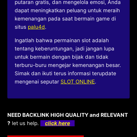
putaran gratis, dan mengelola emosi, Anda
dapat meningkatkan peluang untuk meraih
kemenangan pada saat bermain game di
situs
palu4d
.
Ingatlah bahwa permainan slot adalah
tentang keberuntungan, jadi jangan lupa
untuk bermain dengan bijak dan tidak
terburu-buru mengejar kemenangan besar.
Simak dan ikuti terus informasi terupdate
mengenai seputar
SLOT ONLINE
.
NEED BACKLINK HIGH QUALITY and RELEVANT
?
let us help.
click here