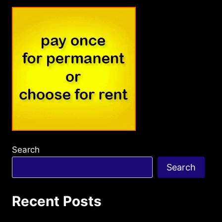
Search
Search
Recent Posts