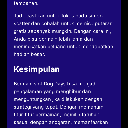
tambahan.
Jadi, pastikan untuk fokus pada simbol
scatter dan cobalah untuk memicu putaran
gratis sebanyak mungkin. Dengan cara ini,
Anda bisa bermain lebih lama dan
meningkatkan peluang untuk mendapatkan
hadiah besar.
Kesimpulan
Bermain slot Dog Days bisa menjadi
pengalaman yang menghibur dan
menguntungkan jika dilakukan dengan
strategi yang tepat. Dengan memahami
fitur-fitur permainan, memilih taruhan
sesuai dengan anggaran, memanfaatkan