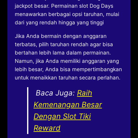
jackpot besar. Permainan slot Dog Days
menawarkan berbagai opsi taruhan, mulai
dari yang rendah hingga yang tinggi
Jika Anda bermain dengan anggaran
terbatas, pilih taruhan rendah agar bisa
bertahan lebih lama dalam permainan.
Namun, jika Anda memiliki anggaran yang
lebih besar, Anda bisa mempertimbangkan
untuk menaikkan taruhan secara perlahan.
Baca Juga:
Raih
Kemenangan Besar
Dengan Slot Tiki
Reward