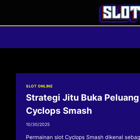
Skip
to
content
SLOT ONLINE
Strategi Jitu Buka Peluang
Cyclops Smash
10/30/2025
Permainan slot Cyclops Smash dikenal sebag