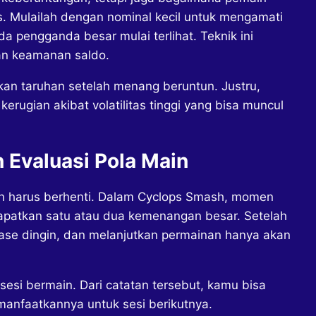
s. Mulailah dengan nominal kecil untuk mengamati
da pengganda besar mulai terlihat. Teknik ini
an keamanan saldo.
kan taruhan setelah menang beruntun. Justru,
rugian akibat volatilitas tinggi yang bisa muncul
 Evaluasi Pola Main
an harus berhenti. Dalam Cyclops Smash, momen
dapatkan satu atau dua kemenangan besar. Setelah
ase dingin, dan melanjutkan permainan hanya akan
sesi bermain. Dari catatan tersebut, kamu bisa
nfaatkannya untuk sesi berikutnya.