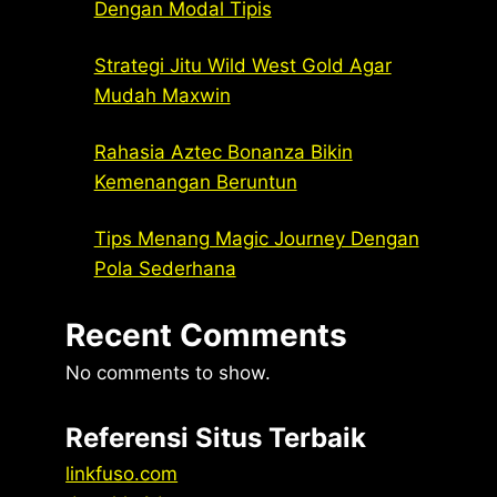
Dengan Modal Tipis
Strategi Jitu Wild West Gold Agar
Mudah Maxwin
Rahasia Aztec Bonanza Bikin
Kemenangan Beruntun
Tips Menang Magic Journey Dengan
Pola Sederhana
Recent Comments
No comments to show.
Referensi Situs Terbaik
linkfuso.com