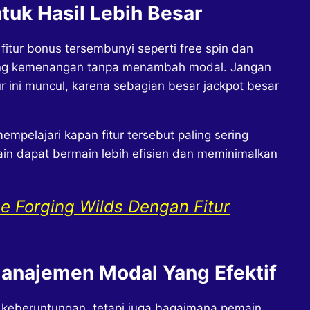
tuk Hasil Lebih Besar
itur bonus tersembunyi seperti free spin dan
ng kemenangan tanpa menambah modal. Jangan
 ini muncul, karena sebagian besar jackpot besar
pelajari kapan fitur tersebut paling sering
n dapat bermain lebih efisien dan meminimalkan
ne Forging Wilds Dengan Fitur
anajemen Modal Yang Efektif
 keberuntungan, tetapi juga bagaimana pemain