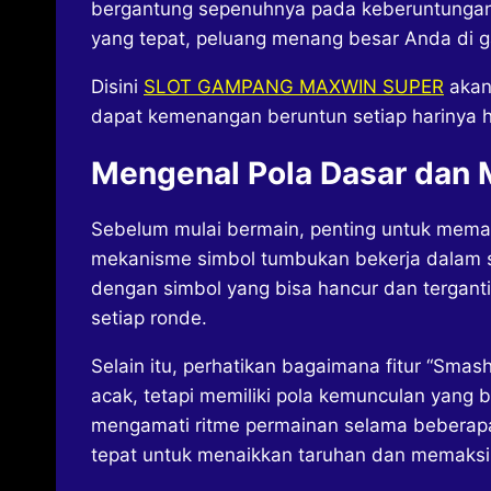
bergantung sepenuhnya pada keberuntunga
yang tepat, peluang menang besar Anda di ga
Disini
SLOT GAMPANG MAXWIN SUPER
akan
dapat kemenangan beruntun setiap harinya h
Mengenal Pola Dasar dan
Sebelum mulai bermain, penting untuk mem
mekanisme simbol tumbukan bekerja dalam s
dengan simbol yang bisa hancur dan terganti
setiap ronde.
Selain itu, perhatikan bagaimana fitur “Smash M
acak, tetapi memiliki pola kemunculan yang b
mengamati ritme permainan selama beberapa
tepat untuk menaikkan taruhan dan memaksim