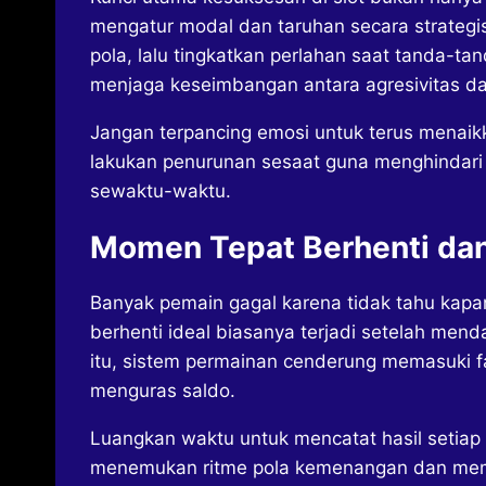
mengatur modal dan taruhan secara strategi
pola, lalu tingkatkan perlahan saat tanda-tan
menjaga keseimbangan antara agresivitas d
Jangan terpancing emosi untuk terus menaik
lakukan penurunan sesaat guna menghindari ke
sewaktu-waktu.
Momen Tepat Berhenti dan
Banyak pemain gagal karena tidak tahu kap
berhenti ideal biasanya terjadi setelah men
itu, sistem permainan cenderung memasuki f
menguras saldo.
Luangkan waktu untuk mencatat hasil setiap 
menemukan ritme pola kemenangan dan mema