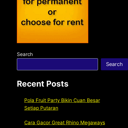
Search
Search
Recent Posts
Pola Fruit Party Bikin Cuan Besar
Setiap Putaran
Cara Gacor Great Rhino Megaways