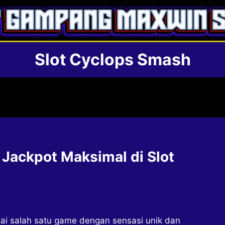
Slot Cyclops Smash
 Jackpot Maksimal di Slot
ai salah satu game dengan sensasi unik dan