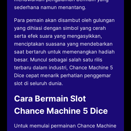
sederhana namun menantang.
Para pemain akan disambut oleh gulungan
yang dihiasi dengan simbol yang cerah
serta efek suara yang mengasyikkan,
menciptakan suasana yang mendebarkan
saat bertaruh untuk memenangkan hadiah
besar. Muncul sebagai salah satu rilis
terbaru dalam industri, Chance Machine 5
Dice cepat menarik perhatian penggemar
slot di seluruh dunia.
Cara Bermain Slot
Chance Machine 5 Dice
Untuk memulai permainan Chance Machine