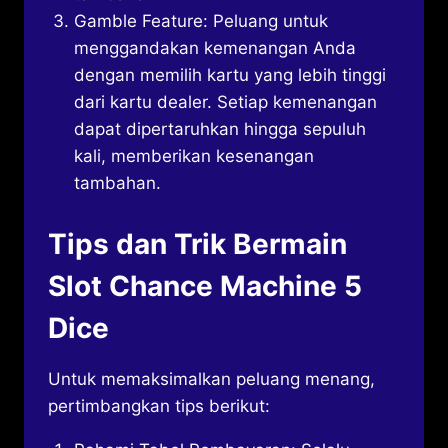
Gamble Feature: Peluang untuk
menggandakan kemenangan Anda
dengan memilih kartu yang lebih tinggi
dari kartu dealer. Setiap kemenangan
dapat dipertaruhkan hingga sepuluh
kali, memberikan kesenangan
tambahan.
Tips dan Trik Bermain
Slot Chance Machine 5
Dice
Untuk memaksimalkan peluang menang,
pertimbangkan tips berikut: