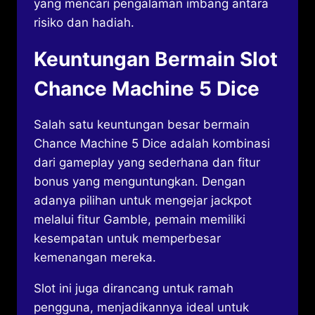
yang mencari pengalaman imbang antara
risiko dan hadiah.
Keuntungan Bermain Slot
Chance Machine 5 Dice
Salah satu keuntungan besar bermain
Chance Machine 5 Dice adalah kombinasi
dari gameplay yang sederhana dan fitur
bonus yang menguntungkan. Dengan
adanya pilihan untuk mengejar jackpot
melalui fitur Gamble, pemain memiliki
kesempatan untuk memperbesar
kemenangan mereka.
Slot ini juga dirancang untuk ramah
pengguna, menjadikannya ideal untuk