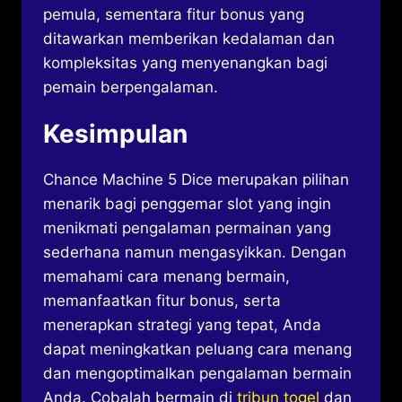
pemula, sementara fitur bonus yang
ditawarkan memberikan kedalaman dan
kompleksitas yang menyenangkan bagi
pemain berpengalaman.
Kesimpulan
Chance Machine 5 Dice merupakan pilihan
menarik bagi penggemar slot yang ingin
menikmati pengalaman permainan yang
sederhana namun mengasyikkan. ​Dengan
memahami cara menang bermain,
memanfaatkan fitur bonus, serta
menerapkan strategi yang tepat, Anda
dapat meningkatkan peluang cara menang
dan mengoptimalkan pengalaman bermain
Anda.​ Cobalah bermain di
tribun togel
dan