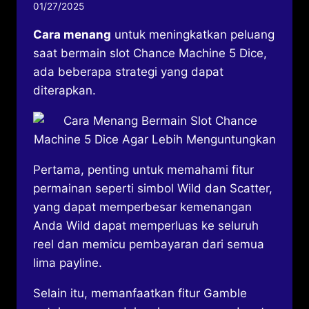
01/27/2025
Cara menang
untuk meningkatkan peluang
saat bermain slot Chance Machine 5 Dice,
ada beberapa strategi yang dapat
diterapkan.​
Pertama, penting untuk memahami fitur
permainan seperti simbol Wild dan Scatter,
yang dapat memperbesar kemenangan
Anda Wild dapat memperluas ke seluruh
reel dan memicu pembayaran dari semua
lima payline.
Selain itu, memanfaatkan fitur Gamble