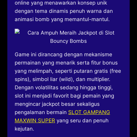
online yang menawarkan konsep unik
dengan tema dinamis penuh warna dan
animasi bomb yang memantul-mantul.
Game ini dirancang dengan mekanisme
permainan yang menarik serta fitur bonus
yang melimpah, seperti putaran gratis (free
spins), simbol liar (wild), dan multiplier.
Dengan volatilitas sedang hingga tinggi,
slot ini menjadi favorit bagi pemain yang
mengincar jackpot besar sekaligus
pengalaman bermain
SLOT GAMPANG
MAXWIN SUPER
yang seru dan penuh
kejutan.