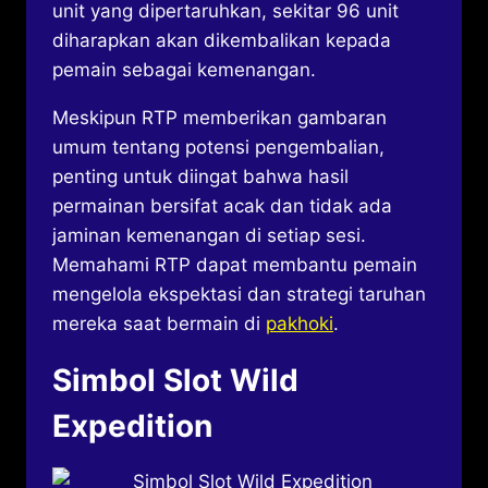
unit yang dipertaruhkan, sekitar 96 unit
diharapkan akan dikembalikan kepada
pemain sebagai kemenangan.
Meskipun RTP memberikan gambaran
umum tentang potensi pengembalian,
penting untuk diingat bahwa hasil
permainan bersifat acak dan tidak ada
jaminan kemenangan di setiap sesi.
Memahami RTP dapat membantu pemain
mengelola ekspektasi dan strategi taruhan
mereka saat bermain di
pakhoki
.
Simbol Slot Wild
Expedition