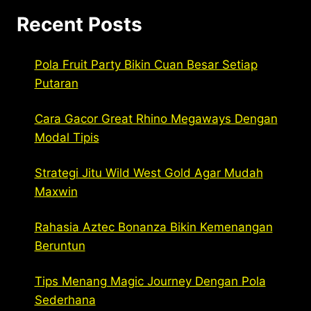
Recent Posts
Pola Fruit Party Bikin Cuan Besar Setiap
Putaran
Cara Gacor Great Rhino Megaways Dengan
Modal Tipis
Strategi Jitu Wild West Gold Agar Mudah
Maxwin
Rahasia Aztec Bonanza Bikin Kemenangan
Beruntun
Tips Menang Magic Journey Dengan Pola
Sederhana