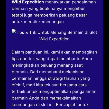
Wild Expedition
menawarkan pengalaman
bermain yang tidak hanya menghibur,
tetapi juga memberikan peluang besar
untuk meraih kemenangan.
Dalam panduan ini, kami akan membagikan
tips dan trik yang dapat membantu Anda
meningkatkan peluang menang saat
bermain. Dari memahami mekanisme
permainan hingga strategi taruhan yang
efektif, mari kita telusuri bersama cara
terbaik untuk mengoptimalkan pengalaman
bermain Anda dan memaksimalkan
keuntungan di slot ini. Bersiaplah untuk