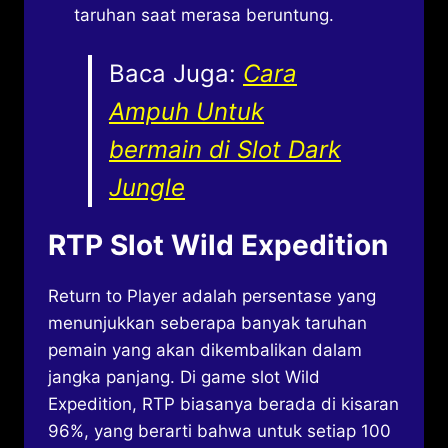
taruhan saat merasa beruntung.
Baca Juga:
Cara
Ampuh Untuk
bermain di Slot Dark
Jungle
RTP Slot Wild Expedition
Return to Player adalah persentase yang
menunjukkan seberapa banyak taruhan
pemain yang akan dikembalikan dalam
jangka panjang. Di game slot Wild
Expedition, RTP biasanya berada di kisaran
96%, yang berarti bahwa untuk setiap 100