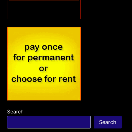
Search
Search