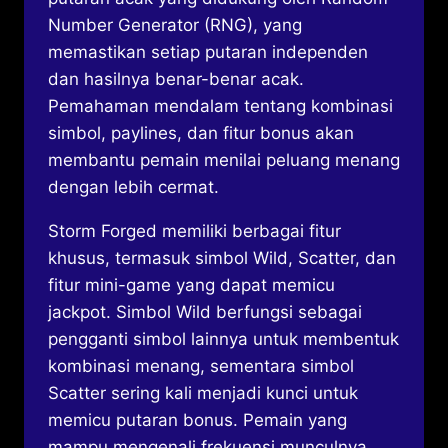
Number Generator (RNG), yang
memastikan setiap putaran independen
dan hasilnya benar-benar acak.
Pemahaman mendalam tentang kombinasi
simbol, paylines, dan fitur bonus akan
membantu pemain menilai peluang menang
dengan lebih cermat.
Storm Forged memiliki berbagai fitur
khusus, termasuk simbol Wild, Scatter, dan
fitur mini-game yang dapat memicu
jackpot. Simbol Wild berfungsi sebagai
pengganti simbol lainnya untuk membentuk
kombinasi menang, sementara simbol
Scatter sering kali menjadi kunci untuk
memicu putaran bonus. Pemain yang
mampu mengenali frekuensi munculnya