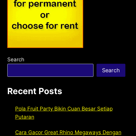
Search
Search
Recent Posts
Pola Fruit Party Bikin Cuan Besar Setiap
Putaran
Cara Gacor Great Rhino Megaways Dengan