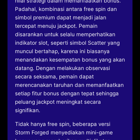
nilai strategi dalam memanfaatkan bonus.
Padahal, kombinasi antara free spin dan
simbol premium dapat menjadi jalan
tercepat menuju jackpot. Pemain
disarankan untuk selalu memperhatikan
indikator slot, seperti simbol Scatter yang
muncul bertahap, karena ini biasanya
menandakan kesempatan bonus yang akan
datang. Dengan melakukan observasi
secara seksama, pemain dapat
merencanakan taruhan dan memanfaatkan
setiap fitur bonus dengan tepat sehingga
peluang jackpot meningkat secara
signifikan.
Tidak hanya free spin, beberapa versi
Storm Forged menyediakan mini-game