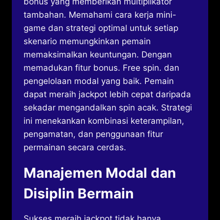
bonus yang memberikan multiplikator
tambahan. Memahami cara kerja mini-
game dan strategi optimal untuk setiap
skenario memungkinkan pemain
memaksimalkan keuntungan. Dengan
memadukan fitur bonus. Free spin. dan
pengelolaan modal yang baik. Pemain
dapat meraih jackpot lebih cepat daripada
sekadar mengandalkan spin acak. Strategi
ini menekankan kombinasi keterampilan,
pengamatan, dan penggunaan fitur
permainan secara cerdas.
Manajemen Modal dan
Disiplin Bermain
Sukses meraih jackpot tidak hanya