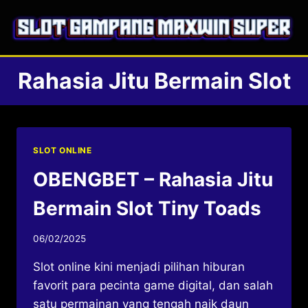
Skip
to
content
Rahasia Jitu Bermain Slot
SLOT ONLINE
OBENGBET – Rahasia Jitu
Bermain Slot Tiny Toads
06/02/2025
Slot online kini menjadi pilihan hiburan
favorit para pecinta game digital, dan salah
satu permainan yang tengah naik daun