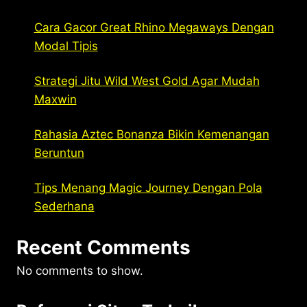
Cara Gacor Great Rhino Megaways Dengan
Modal Tipis
Strategi Jitu Wild West Gold Agar Mudah
Maxwin
Rahasia Aztec Bonanza Bikin Kemenangan
Beruntun
Tips Menang Magic Journey Dengan Pola
Sederhana
Recent Comments
No comments to show.