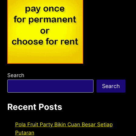
Search
Search
Recent Posts
Pola Fruit Party Bikin Cuan Besar Setiap
Putaran