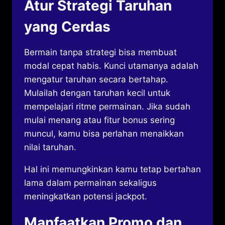
Atur Strategi Taruhan
yang Cerdas
Bermain tanpa strategi bisa membuat
modal cepat habis. Kunci utamanya adalah
mengatur taruhan secara bertahap.
Mulailah dengan taruhan kecil untuk
mempelajari ritme permainan. Jika sudah
mulai menang atau fitur bonus sering
muncul, kamu bisa perlahan menaikkan
nilai taruhan.
Hal ini memungkinkan kamu tetap bertahan
lama dalam permainan sekaligus
meningkatkan potensi jackpot.
Manfaatkan Promo dan