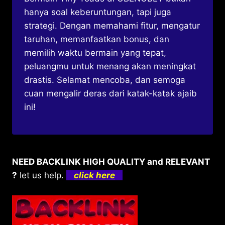
hanya soal keberuntungan, tapi juga
strategi. Dengan memahami fitur, mengatur
taruhan, memanfaatkan bonus, dan
memilih waktu bermain yang tepat,
peluangmu untuk menang akan meningkat
drastis. Selamat mencoba, dan semoga
cuan mengalir deras dari katak-katak ajaib
ini!
NEED BACKLINK HIGH QUALITY and RELEVANT
?
let us help.
click here