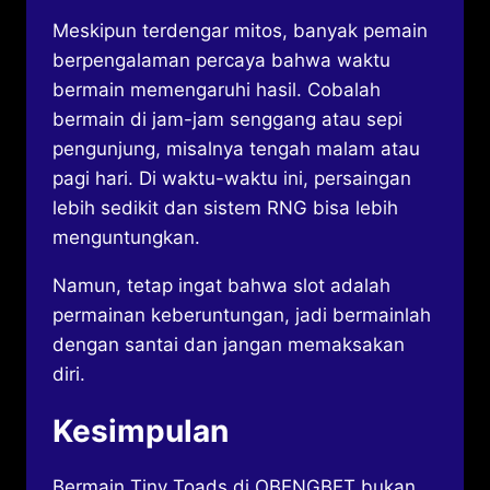
Meskipun terdengar mitos, banyak pemain
berpengalaman percaya bahwa waktu
bermain memengaruhi hasil. Cobalah
bermain di jam-jam senggang atau sepi
pengunjung, misalnya tengah malam atau
pagi hari. Di waktu-waktu ini, persaingan
lebih sedikit dan sistem RNG bisa lebih
menguntungkan.
Namun, tetap ingat bahwa slot adalah
permainan keberuntungan, jadi bermainlah
dengan santai dan jangan memaksakan
diri.
Kesimpulan
Bermain Tiny Toads di OBENGBET bukan