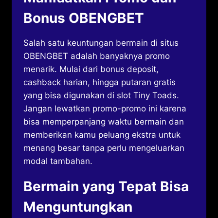
Bonus OBENGBET
Salah satu keuntungan bermain di situs
OBENGBET adalah banyaknya promo
menarik. Mulai dari bonus deposit,
cashback harian, hingga putaran gratis
yang bisa digunakan di slot Tiny Toads.
Jangan lewatkan promo-promo ini karena
bisa memperpanjang waktu bermain dan
memberikan kamu peluang ekstra untuk
menang besar tanpa perlu mengeluarkan
modal tambahan.
Bermain yang Tepat Bisa
Menguntungkan