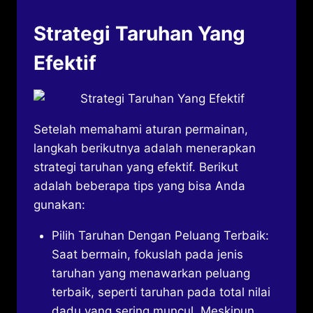
Strategi Taruhan Yang
Efektif
Setelah memahami aturan permainan,
langkah berikutnya adalah menerapkan
strategi taruhan yang efektif. Berikut
adalah beberapa tips yang bisa Anda
gunakan:
Pilih Taruhan Dengan Peluang Terbaik:
Saat bermain, fokuslah pada jenis
taruhan yang menawarkan peluang
terbaik, seperti taruhan pada total nilai
dadu yang sering muncul. Meskipun