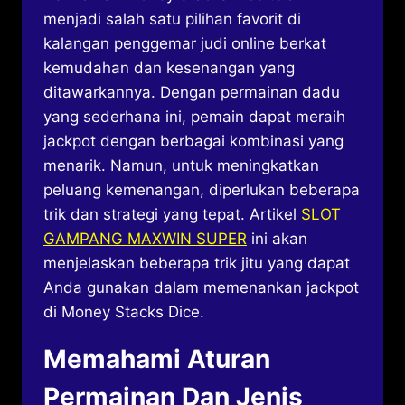
menjadi salah satu pilihan favorit di
kalangan penggemar judi online berkat
kemudahan dan kesenangan yang
ditawarkannya. Dengan permainan dadu
yang sederhana ini, pemain dapat meraih
jackpot dengan berbagai kombinasi yang
menarik. Namun, untuk meningkatkan
peluang kemenangan, diperlukan beberapa
trik dan strategi yang tepat. Artikel
SLOT
GAMPANG MAXWIN SUPER
ini akan
menjelaskan beberapa trik jitu yang dapat
Anda gunakan dalam memenankan jackpot
di Money Stacks Dice.
Memahami Aturan
Permainan Dan Jenis