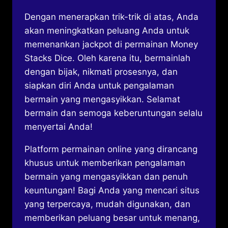
​Dengan menerapkan trik-trik di atas, Anda
akan meningkatkan peluang Anda untuk
memenankan jackpot di permainan Money
Stacks Dice. Oleh karena itu, bermainlah
dengan bijak, nikmati prosesnya, dan
siapkan diri Anda untuk pengalaman
bermain yang mengasyikkan. Selamat
bermain dan semoga keberuntungan selalu
menyertai Anda!
Platform permainan online yang dirancang
khusus untuk memberikan pengalaman
bermain yang mengasyikkan dan penuh
keuntungan! Bagi Anda yang mencari situs
yang terpercaya, mudah digunakan, dan
memberikan peluang besar untuk menang,