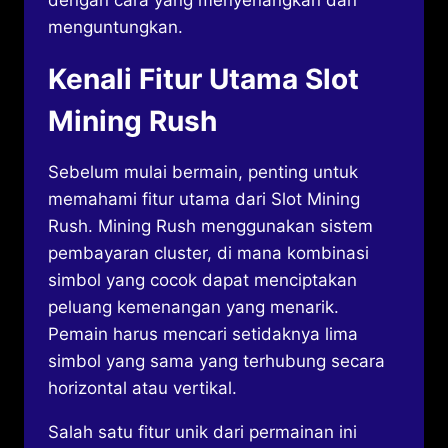
dengan cara yang menyenangkan dan
menguntungkan.
Kenali Fitur Utama Slot
Mining Rush
Sebelum mulai bermain, penting untuk
memahami fitur utama dari Slot Mining
Rush. Mining Rush menggunakan sistem
pembayaran cluster, di mana kombinasi
simbol yang cocok dapat menciptakan
peluang kemenangan yang menarik.
Pemain harus mencari setidaknya lima
simbol yang sama yang terhubung secara
horizontal atau vertikal.
Salah satu fitur unik dari permainan ini