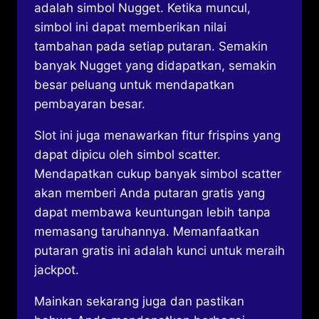
adalah simbol Nugget. Ketika muncul,
simbol ini dapat memberikan nilai
tambahan pada setiap putaran. Semakin
banyak Nugget yang didapatkan, semakin
besar peluang untuk mendapatkan
pembayaran besar.
Slot ini juga menawarkan fitur frispins yang
dapat dipicu oleh simbol scatter.
Mendapatkan cukup banyak simbol scatter
akan memberi Anda putaran gratis yang
dapat membawa keuntungan lebih tanpa
memasang taruhannya. Memanfaatkan
putaran gratis ini adalah kunci untuk meraih
jackpot.
Mainkan sekarang juga dan pastikan