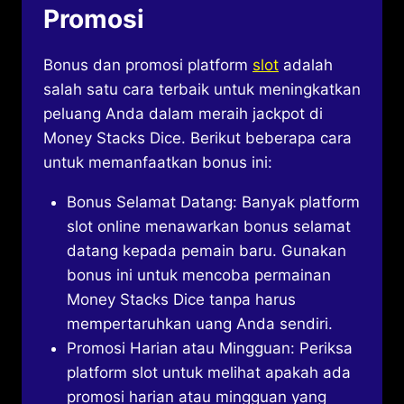
Promosi
Bonus dan promosi platform
slot
adalah
salah satu cara terbaik untuk meningkatkan
peluang Anda dalam meraih jackpot di
Money Stacks Dice. Berikut beberapa cara
untuk memanfaatkan bonus ini:
Bonus Selamat Datang: Banyak platform
slot online menawarkan bonus selamat
datang kepada pemain baru. Gunakan
bonus ini untuk mencoba permainan
Money Stacks Dice tanpa harus
mempertaruhkan uang Anda sendiri.
Promosi Harian atau Mingguan: Periksa
platform slot untuk melihat apakah ada
promosi harian atau mingguan yang