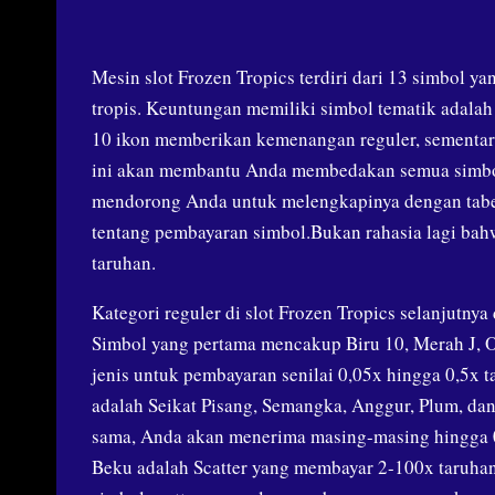
Mesin slot Frozen Tropics terdiri dari 13 simbol 
tropis. Keuntungan memiliki simbol tematik adalah
10 ikon memberikan kemenangan reguler, sementa
ini akan membantu Anda membedakan semua simbol
mendorong Anda untuk melengkapinya dengan tab
tentang pembayaran simbol.Bukan rahasia lagi bahw
taruhan.
Kategori reguler di slot Frozen Tropics selanjutny
Simbol yang pertama mencakup Biru 10, Merah J, O
jenis untuk pembayaran senilai 0,05x hingga 0,5x 
adalah Seikat Pisang, Semangka, Anggur, Plum, dan S
sama, Anda akan menerima masing-masing hingga 0,
Beku adalah Scatter yang membayar 2-100x taruhan 