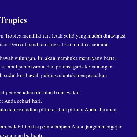
Tropics
n Tropics memiliki tata letak solid yang mudah dinavigasi
inan. Berikut panduan singkat kami untuk memulai.
i bawah gulungan. Ini akan membuka menu yang berisi
us, tabel pembayaran, dan potensi garis kemenangan.
k di sudut kiri bawah gulungan untuk menyesuaikan
t pengecualian diri dan batas waktu.
t Anda sehari-hari.
nda dan kemudian pilih taruhan pilihan Anda. Taruhan
nah melebihi batas pembelanjaan Anda, jangan mengejar
kesenangan berhenti.