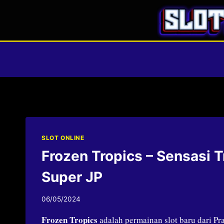
Skip
to
content
SLOT ONLINE
Frozen Tropics – Sensasi
Super JP
06/05/2024
Frozen Tropics
adalah permainan slot baru dari P