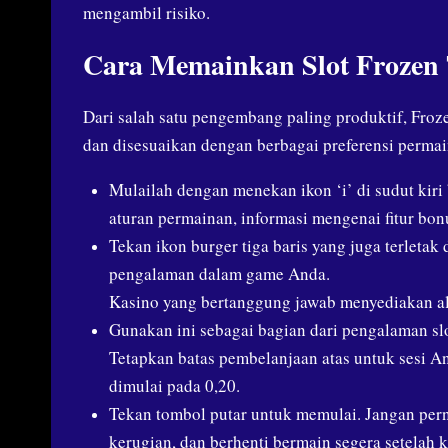
mengambil risiko.
Cara Memainkan Slot Frozen 
Dari salah satu pengembang paling produktif, Froze
dan disesuaikan dengan berbagai preferensi perma
Mulailah dengan menekan ikon ‘i’ di sudut kir
aturan permainan, informasi mengenai fitur bon
Tekan ikon burger tiga baris yang juga terleta
pengalaman dalam game Anda.
Kasino yang bertanggung jawab menyediakan ala
Gunakan ini sebagai bagian dari pengalaman slo
Tetapkan batas pembelanjaan atas untuk sesi A
dimulai pada 0,20.
Tekan tombol putar untuk memulai. Jangan per
kerugian, dan berhenti bermain segera setelah 