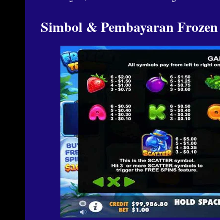
Simbol & Pembayaran Frozen 