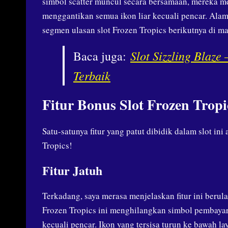
simbol scatter muncul secara bersamaan, mereka 
menggantikan semua ikon liar kecuali pencar. Alam 
segmen ulasan slot Frozen Tropics berikutnya di m
Slot Sizzling Blaz
Baca juga:
Terbaik
Fitur Bonus Slot Frozen Tropi
Satu-satunya fitur yang patut dibidik dalam slot i
Tropics!
Fitur Jatuh
Terkadang, saya merasa menjelaskan fitur ini beru
Frozen Tropics ini menghilangkan simbol pembayar
kecuali pencar. Ikon yang tersisa turun ke bawah lay