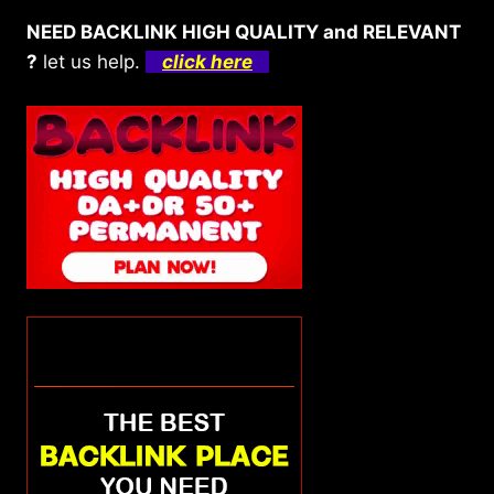
NEED BACKLINK HIGH QUALITY and RELEVANT
?
let us help.
click here