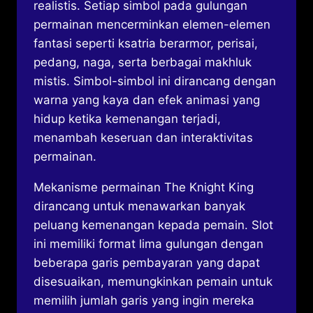
realistis. Setiap simbol pada gulungan
permainan mencerminkan elemen-elemen
fantasi seperti ksatria berarmor, perisai,
pedang, naga, serta berbagai makhluk
mistis. Simbol-simbol ini dirancang dengan
warna yang kaya dan efek animasi yang
hidup ketika kemenangan terjadi,
menambah keseruan dan interaktivitas
permainan.
Mekanisme permainan The Knight King
dirancang untuk menawarkan banyak
peluang kemenangan kepada pemain. Slot
ini memiliki format lima gulungan dengan
beberapa garis pembayaran yang dapat
disesuaikan, memungkinkan pemain untuk
memilih jumlah garis yang ingin mereka