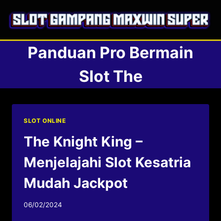
Skip
to
content
Panduan Pro Bermain
Slot The
SLOT ONLINE
The Knight King –
Menjelajahi Slot Kesatria
Mudah Jackpot
06/02/2024