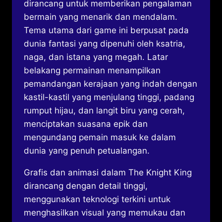
dirancang untuk memberikan pengalaman
bermain yang menarik dan mendalam.
Tema utama dari game ini berpusat pada
dunia fantasi yang dipenuhi oleh ksatria,
naga, dan istana yang megah. Latar
belakang permainan menampilkan
pemandangan kerajaan yang indah dengan
kastil-kastil yang menjulang tinggi, padang
rumput hijau, dan langit biru yang cerah,
menciptakan suasana epik dan
mengundang pemain masuk ke dalam
dunia yang penuh petualangan.
Grafis dan animasi dalam The Knight King
dirancang dengan detail tinggi,
menggunakan teknologi terkini untuk
menghasilkan visual yang memukau dan