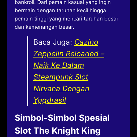
bankroll. Dari pemain kasual yang ingin
bermain dengan taruhan kecil hingga
pemain tinggi yang mencari taruhan besar
dan kemenangan besar.
Baca Juga:
Cazino
Zeppelin Reloaded –
Naik Ke Dalam
Steampunk Slot
Nirvana Dengan
Yggdrasil
Simbol-Simbol Spesial
Slot The Knight King