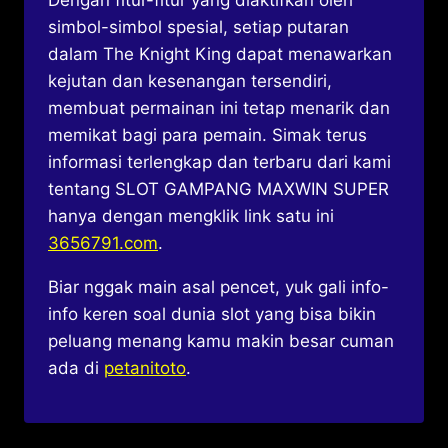
Dengan fitur-fitur yang diaktifkan oleh
simbol-simbol spesial, setiap putaran
dalam The Knight King dapat menawarkan
kejutan dan kesenangan tersendiri,
membuat permainan ini tetap menarik dan
memikat bagi para pemain. Simak terus
informasi terlengkap dan terbaru dari kami
tentang SLOT GAMPANG MAXWIN SUPER
hanya dengan mengklik link satu ini
3656791.com
.
Biar nggak main asal pencet, yuk gali info-
info keren soal dunia slot yang bisa bikin
peluang menang kamu makin besar cuman
ada di
petanitoto
.