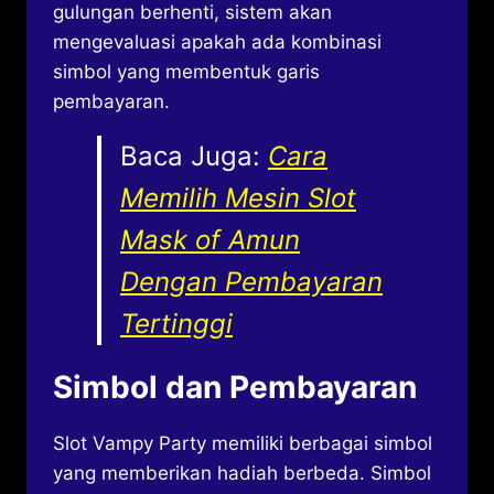
gulungan berhenti, sistem akan
mengevaluasi apakah ada kombinasi
simbol yang membentuk garis
pembayaran.
Baca Juga:
Cara
Memilih Mesin Slot
Mask of Amun
Dengan Pembayaran
Tertinggi
Simbol dan Pembayaran
Slot Vampy Party memiliki berbagai simbol
yang memberikan hadiah berbeda. Simbol