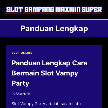
Skip
to
content
Panduan Lengkap
SLOT ONLINE
Panduan Lengkap Cara
Bermain Slot Vampy
Party
02/23/2025
Slot Vampy Party adalah salah satu