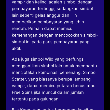
vampir dan kelinci adalah simbol dengan
pembayaran tertinggi, sedangkan simbol
lain seperti gelas anggur dan lilin
memberikan pembayaran yang lebih
rendah. Pemain dapat memicu
kemenangan dengan mencocokkan simbol-
simbol ini pada garis pembayaran yang
aktif.
Ada juga simbol Wild yang berfungsi
menggantikan simbol lain untuk membantu
menciptakan kombinasi pemenang. Simbol
Scatter, yang biasanya berupa lambang
vampir, dapat memicu putaran bonus atau
Free Spins jika muncul dalam jumlah
tertentu pada gulungan.
Bila Kamu ragu untuk bergabung ke situs