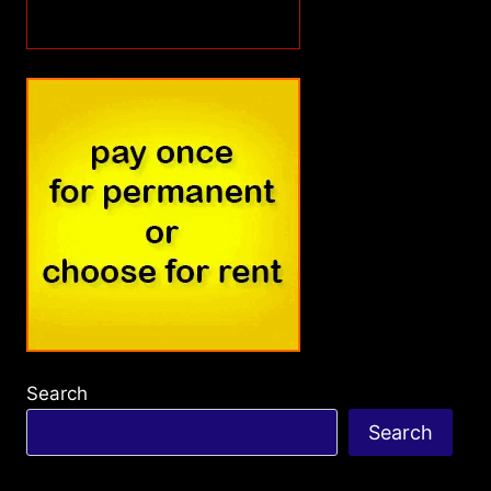
Search
Search