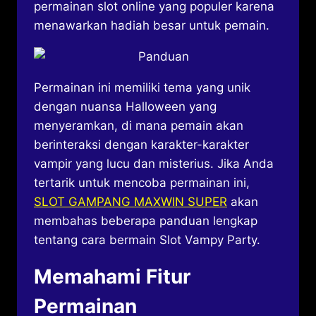
permainan slot online yang populer karena
menawarkan hadiah besar untuk pemain.
Permainan ini memiliki tema yang unik
dengan nuansa Halloween yang
menyeramkan, di mana pemain akan
berinteraksi dengan karakter-karakter
vampir yang lucu dan misterius. Jika Anda
tertarik untuk mencoba permainan ini,
SLOT GAMPANG MAXWIN SUPER
akan
membahas beberapa panduan lengkap
tentang cara bermain Slot Vampy Party.
Memahami Fitur
Permainan