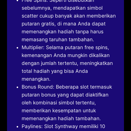
Free Spins: Seperti disebutkan
sebelumnya, mendapatkan simbol
scatter cukup banyak akan memberikan
putaran gratis, di mana Anda dapat
memenangkan hadiah tanpa harus
memasang taruhan tambahan.
Multiplier: Selama putaran free spins,
kemenangan Anda mungkin dikalikan
dengan jumlah tertentu, meningkatkan
total hadiah yang bisa Anda
menangkan.
Bonus Round: Beberapa slot termasuk
putaran bonus yang dapat diaktifkan
oleh kombinasi simbol tertentu,
memberikan kesempatan untuk
memenangkan hadiah tambahan.
Paylines: Slot Synthway memiliki 10