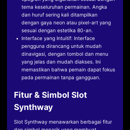
tema keseluruhan permainan. Angka
dan huruf sering kali ditampilkan
dengan gaya neon atau pixel-art yang
sesuai dengan estetika 80-an.
Interface yang Intuitif: Interface
pengguna dirancang untuk mudah
dinavigasi, dengan tombol dan menu
yang jelas dan mudah diakses. Ini
memastikan bahwa pemain dapat fokus
pada permainan tanpa gangguan.
Fitur & Simbol Slot
Synthway
Slot Synthway menawarkan berbagai fitur
dan simbol menarik yang membuat