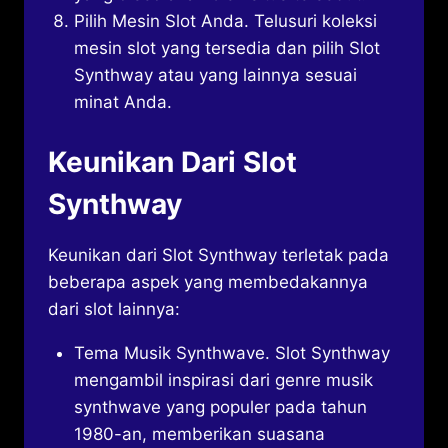
Pilih Mesin Slot Anda. Telusuri koleksi
mesin slot yang tersedia dan pilih Slot
Synthway atau yang lainnya sesuai
minat Anda.
Keunikan Dari Slot
Synthway
Keunikan dari Slot Synthway terletak pada
beberapa aspek yang membedakannya
dari slot lainnya:
Tema Musik Synthwave. Slot Synthway
mengambil inspirasi dari genre musik
synthwave yang populer pada tahun
1980-an, memberikan suasana