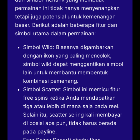
permainan ini tidak hanya menyenangkan
tetapi juga potensial untuk kemenangan
besar. Berikut adalah beberapa fitur dan
simbol utama dalam permainan:
Simbol Wild: Biasanya digambarkan
dengan ikon yang paling mencolok,
simbol wild dapat menggantikan simbol
lain untuk membantu membentuk
kombinasi pemenang.
Simbol Scatter: Simbol ini memicu fitur
free spins ketika Anda mendapatkan
tiga atau lebih di mana saja pada reel.
Selain itu, scatter sering kali membayar
di posisi apa pun, tidak harus berada
pada payline.