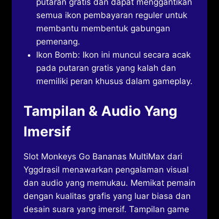
putaran gratis dan dapat menggantikan
semua ikon pembayaran reguler untuk
membantu membentuk gabungan
pemenang.
Ikon Bomb: Ikon ini muncul secara acak
pada putaran gratis yang kalah dan
memiliki peran khusus dalam gameplay.
Tampilan & Audio Yang
Imersif
Slot Monkeys Go Bananas MultiMax dari
Yggdrasil menawarkan pengalaman visual
dan audio yang memukau. Memikat pemain
dengan kualitas grafis yang luar biasa dan
desain suara yang imersif. Tampilan game