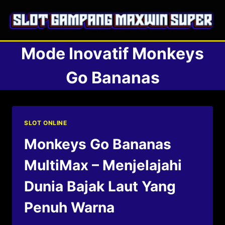
Skip
to
content
Mode Inovatif Monkeys
Go Bananas
SLOT ONLINE
Monkeys Go Bananas
MultiMax – Menjelajahi
Dunia Bajak Laut Yang
Penuh Warna