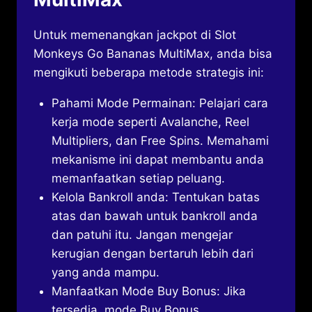
Untuk memenangkan jackpot di Slot
Monkeys Go Bananas MultiMax, anda bisa
mengikuti beberapa metode strategis ini:
Pahami Mode Permainan: Pelajari cara
kerja mode seperti Avalanche, Reel
Multipliers, dan Free Spins. Memahami
mekanisme ini dapat membantu anda
memanfaatkan setiap peluang.
Kelola Bankroll anda: Tentukan batas
atas dan bawah untuk bankroll anda
dan patuhi itu. Jangan mengejar
kerugian dengan bertaruh lebih dari
yang anda mampu.
Manfaatkan Mode Buy Bonus: Jika
tersedia, mode Buy Bonus