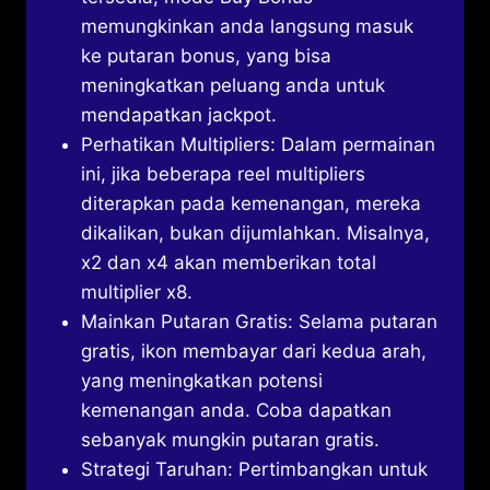
memungkinkan anda langsung masuk
ke putaran bonus, yang bisa
meningkatkan peluang anda untuk
mendapatkan jackpot.
Perhatikan Multipliers: Dalam permainan
ini, jika beberapa reel multipliers
diterapkan pada kemenangan, mereka
dikalikan, bukan dijumlahkan. Misalnya,
x2 dan x4 akan memberikan total
multiplier x8.
Mainkan Putaran Gratis: Selama putaran
gratis, ikon membayar dari kedua arah,
yang meningkatkan potensi
kemenangan anda. Coba dapatkan
sebanyak mungkin putaran gratis.
Strategi Taruhan: Pertimbangkan untuk