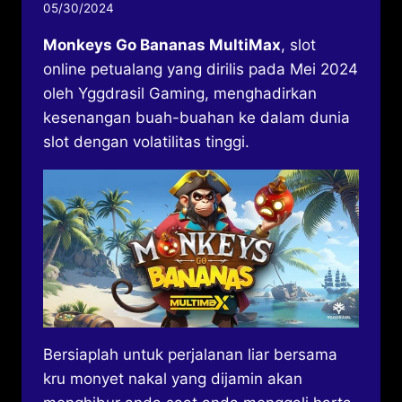
05/30/2024
Monkeys Go Bananas MultiMax
, slot
online petualang yang dirilis pada Mei 2024
oleh Yggdrasil Gaming, menghadirkan
kesenangan buah-buahan ke dalam dunia
slot dengan volatilitas tinggi.
Bersiaplah untuk perjalanan liar bersama
kru monyet nakal yang dijamin akan