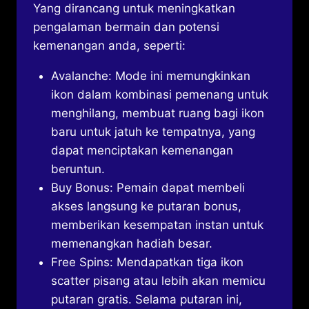
Yang dirancang untuk meningkatkan
pengalaman bermain dan potensi
kemenangan anda, seperti:
Avalanche: Mode ini memungkinkan
ikon dalam kombinasi pemenang untuk
menghilang, membuat ruang bagi ikon
baru untuk jatuh ke tempatnya, yang
dapat menciptakan kemenangan
beruntun.
Buy Bonus: Pemain dapat membeli
akses langsung ke putaran bonus,
memberikan kesempatan instan untuk
memenangkan hadiah besar.
Free Spins: Mendapatkan tiga ikon
scatter pisang atau lebih akan memicu
putaran gratis. Selama putaran ini,