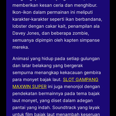
memberikan kesan ceria dan menghibur.
Ikon-ikon dalam permainan ini meliputi
karakter-karakter seperti ikan berbandana,
lobster dengan cakar kait, penampilan ala
Davey Jones, dan beberapa zombie,
semuanya dipimpin oleh kapten simpanse
mereka.
Animasi yang hidup pada setiap gulungan
dan latar belakang yang bergerak
sempurna menangkap kekacauan gembira
para monyet bajak laut.
SLOT GAMPANG
MAXWIN SUPER
ini juga menonjol dengan
pendekatan bermainnya pada tema bajak
laut monyet, yang diset dalam adegan
pantai yang indah. Soundtrack yang layak
untuk film bajak laut menambah keseruan