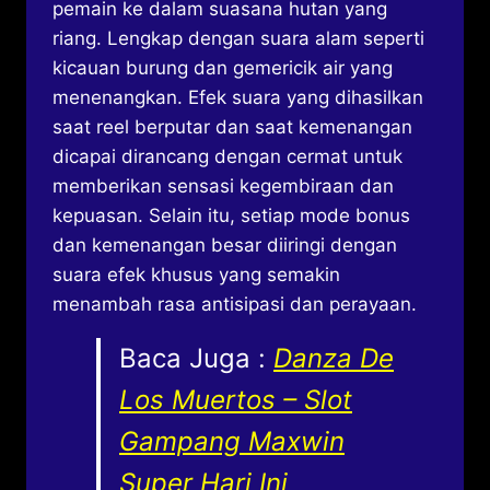
pemain ke dalam suasana hutan yang
riang. Lengkap dengan suara alam seperti
kicauan burung dan gemericik air yang
menenangkan. Efek suara yang dihasilkan
saat reel berputar dan saat kemenangan
dicapai dirancang dengan cermat untuk
memberikan sensasi kegembiraan dan
kepuasan. Selain itu, setiap mode bonus
dan kemenangan besar diiringi dengan
suara efek khusus yang semakin
menambah rasa antisipasi dan perayaan.
Baca Juga :
Danza De
Los Muertos – Slot
Gampang Maxwin
Super Hari Ini