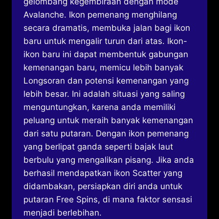
gelombang kegembiraan dengan mode
Avalanche. Ikon pemenang menghilang
secara dramatis, membuka jalan bagi ikon
baru untuk mengalir turun dari atas. Ikon-
ikon baru ini dapat membentuk gabungan
kemenangan baru, memicu lebih banyak
Longsoran dan potensi kemenangan yang
lebih besar. Ini adalah situasi yang saling
menguntungkan, karena anda memiliki
peluang untuk meraih banyak kemenangan
dari satu putaran. Dengan ikon pemenang
yang berlipat ganda seperti bajak laut
berbulu yang mengalikan pisang. Jika anda
berhasil mendapatkan ikon Scatter yang
didambakan, persiapkan diri anda untuk
putaran Free Spins, di mana faktor sensasi
menjadi berlebihan.