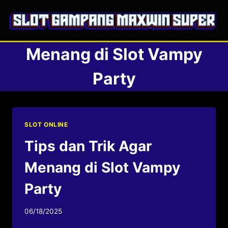
Skip
to
content
Menang di Slot Vampy
Party
SLOT ONLINE
Tips dan Trik Agar
Menang di Slot Vampy
Party
06/18/2025