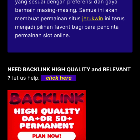
yang sesuai dengan preferensi dan gaya
bermain masing-masing. Semua ini akan
membuat permainan situs
jerukwin
ini terus
menjadi pilihan favorit bagi para pencinta
permainan slot online.
NEED BACKLINK HIGH QUALITY and RELEVANT
?
let us help.
click here