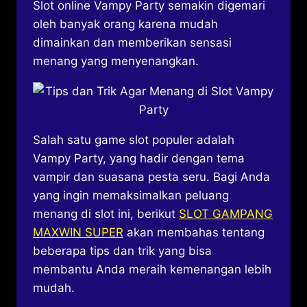
Slot online Vampy Party semakin digemari
oleh banyak orang karena mudah
dimainkan dan memberikan sensasi
menang yang menyenangkan.
Salah satu game slot populer adalah
Vampy Party, yang hadir dengan tema
vampir dan suasana pesta seru. Bagi Anda
yang ingin memaksimalkan peluang
menang di slot ini, berikut
SLOT GAMPANG
MAXWIN SUPER
akan membahas tentang
beberapa tips dan trik yang bisa
membantu Anda meraih kemenangan lebih
mudah.