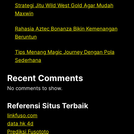
Strategi Jitu Wild West Gold Agar Mudah
Maxwin
Rahasia Aztec Bonanza Bikin Kemenangan
Beruntun
Tips Menang Magic Journey Dengan Pola
Sederhana
Recent Comments
No comments to show.
Referensi Situs Terbaik
linkfuso.com
data hk 4d
Prediksi Fusototo