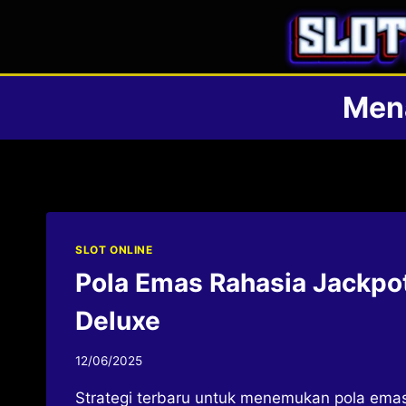
Skip
to
content
Mena
SLOT ONLINE
Pola Emas Rahasia Jackpot
Deluxe
12/06/2025
Strategi terbaru untuk menemukan pola em