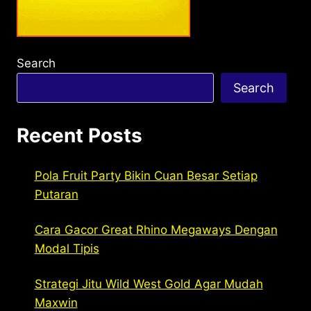
Search
Search
Recent Posts
Pola Fruit Party Bikin Cuan Besar Setiap
Putaran
Cara Gacor Great Rhino Megaways Dengan
Modal Tipis
Strategi Jitu Wild West Gold Agar Mudah
Maxwin