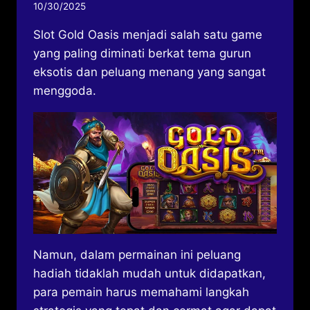
10/30/2025
Slot Gold Oasis menjadi salah satu game
yang paling diminati berkat tema gurun
eksotis dan peluang menang yang sangat
menggoda.
Namun, dalam permainan ini peluang
hadiah tidaklah mudah untuk didapatkan,
para pemain harus memahami langkah