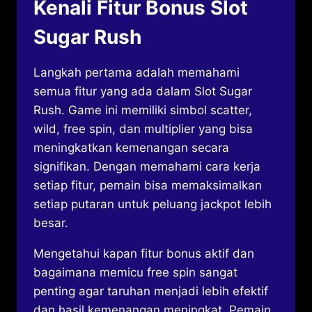
Kenali Fitur Bonus Slot
Sugar Rush
Langkah pertama adalah memahami
semua fitur yang ada dalam Slot Sugar
Rush. Game ini memiliki simbol scatter,
wild, free spin, dan multiplier yang bisa
meningkatkan kemenangan secara
signifikan. Dengan memahami cara kerja
setiap fitur, pemain bisa memaksimalkan
setiap putaran untuk peluang jackpot lebih
besar.
Mengetahui kapan fitur bonus aktif dan
bagaimana memicu free spin sangat
penting agar taruhan menjadi lebih efektif
dan hasil kemenangan meningkat. Pemain