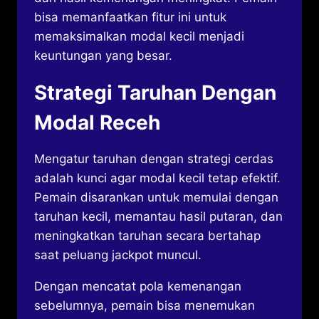
bisa memanfaatkan fitur ini untuk
memaksimalkan modal kecil menjadi
keuntungan yang besar.
Strategi Taruhan Dengan
Modal Receh
Mengatur taruhan dengan strategi cerdas
adalah kunci agar modal kecil tetap efektif.
Pemain disarankan untuk memulai dengan
taruhan kecil, memantau hasil putaran, dan
meningkatkan taruhan secara bertahap
saat peluang jackpot muncul.
Dengan mencatat pola kemenangan
sebelumnya, pemain bisa menemukan