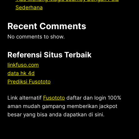
Sederhana
Recent Comments
No comments to show.
Referensi Situs Terbaik
linkfuso.com
data hk 4d
Prediksi Fusototo
Link alternatif
Fusototo
daftar dan login 100%
aman mudah gampang memberikan jackpot
besar yang bisa anda dapatkan di sini.