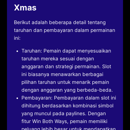
Xmas
Berikut adalah beberapa detail tentang
taruhan dan pembayaran dalam permainan
ini:
Taruhan: Pemain dapat menyesuaikan
taruhan mereka sesuai dengan
anggaran dan strategi permainan. Slot
ini biasanya menawarkan berbagai
pilihan taruhan untuk menarik pemain
dengan anggaran yang berbeda-beda.
Pembayaran: Pembayaran dalam slot ini
dihitung berdasarkan kombinasi simbol
yang muncul pada paylines. Dengan
fitur Win Both Ways, pemain memiliki
peluang lebih besar untuk mendapatkan