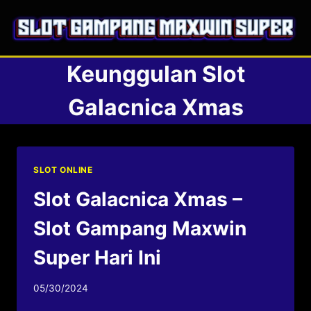
Skip
to
content
Keunggulan Slot
Galacnica Xmas
SLOT ONLINE
Slot Galacnica Xmas –
Slot Gampang Maxwin
Super Hari Ini
05/30/2024