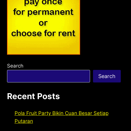
Search
Search
Recent Posts
Pola Fruit Party Bikin Cuan Besar Setiap
Putaran