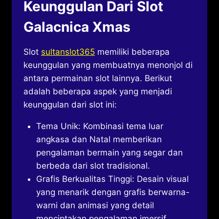
Keunggulan Dari Slot
Galacnica Xmas
Slot
sultanslot365
memiliki beberapa
keunggulan yang membuatnya menonjol di
antara permainan slot lainnya. Berikut
adalah beberapa aspek yang menjadi
keunggulan dari slot ini:
Tema Unik: Kombinasi tema luar
angkasa dan Natal memberikan
pengalaman bermain yang segar dan
berbeda dari slot tradisional.
Grafis Berkualitas Tinggi: Desain visual
yang menarik dengan grafis berwarna-
warni dan animasi yang detail
menciptakan pengalaman imersif.