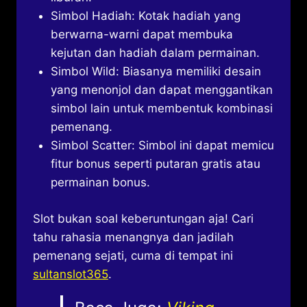
Simbol Hadiah: Kotak hadiah yang
berwarna-warni dapat membuka
kejutan dan hadiah dalam permainan.
Simbol Wild: Biasanya memiliki desain
yang menonjol dan dapat menggantikan
simbol lain untuk membentuk kombinasi
pemenang.
Simbol Scatter: Simbol ini dapat memicu
fitur bonus seperti putaran gratis atau
permainan bonus.
Slot bukan soal keberuntungan aja! Cari
tahu rahasia menangnya dan jadilah
pemenang sejati, cuma di tempat ini
sultanslot365
.