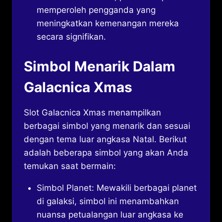
memperoleh pengganda yang
meningkatkan kemenangan mereka
secara signifikan.
Simbol Menarik Dalam
Galacnica Xmas
Slot Galacnica Xmas menampilkan
berbagai simbol yang menarik dan sesuai
dengan tema luar angkasa Natal. Berikut
adalah beberapa simbol yang akan Anda
temukan saat bermain:
Simbol Planet: Mewakili berbagai planet
di galaksi, simbol ini menambahkan
nuansa petualangan luar angkasa ke