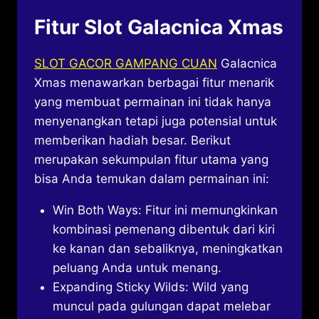
Fitur Slot Galacnica Xmas
SLOT GACOR GAMPANG CUAN
Galacnica
Xmas menawarkan berbagai fitur menarik
yang membuat permainan ini tidak hanya
menyenangkan tetapi juga potensial untuk
memberikan hadiah besar. Berikut
merupakan sekumpulan fitur utama yang
bisa Anda temukan dalam permainan ini:
Win Both Ways: Fitur ini memungkinkan
kombinasi pemenang dibentuk dari kiri
ke kanan dan sebaliknya, meningkatkan
peluang Anda untuk menang.
Expanding Sticky Wilds: Wild yang
muncul pada gulungan dapat melebar