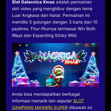
Slot Galacnica Xmas
adalah permainan
slot video yang menghibur dengan tema
Luar Angkasa dan Natal. Permainan ini
memiliki 5 gulungan dengan 3 baris dan 10
paylines. Fitur-fiturnya termasuk Win Both
Ways dan Expanding Sticky Wild.
Anda bisa mendapatkan berbagai
informasi menarik lain seputar
SLOT
GAMPANG MAXWIN SUPER
dibawah ini.