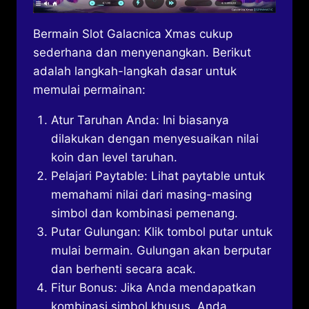
Bermain Slot Galacnica Xmas cukup
sederhana dan menyenangkan. Berikut
adalah langkah-langkah dasar untuk
memulai permainan:
Atur Taruhan Anda: Ini biasanya
dilakukan dengan menyesuaikan nilai
koin dan level taruhan.
Pelajari Paytable: Lihat paytable untuk
memahami nilai dari masing-masing
simbol dan kombinasi pemenang.
Putar Gulungan: Klik tombol putar untuk
mulai bermain. Gulungan akan berputar
dan berhenti secara acak.
Fitur Bonus: Jika Anda mendapatkan
kombinasi simbol khusus, Anda