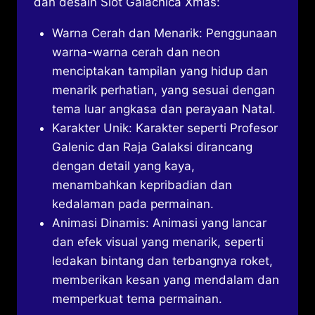
dan desain Slot Galacnica Xmas:
Warna Cerah dan Menarik: Penggunaan
warna-warna cerah dan neon
menciptakan tampilan yang hidup dan
menarik perhatian, yang sesuai dengan
tema luar angkasa dan perayaan Natal.
Karakter Unik: Karakter seperti Profesor
Galenic dan Raja Galaksi dirancang
dengan detail yang kaya,
menambahkan kepribadian dan
kedalaman pada permainan.
Animasi Dinamis: Animasi yang lancar
dan efek visual yang menarik, seperti
ledakan bintang dan terbangnya roket,
memberikan kesan yang mendalam dan
memperkuat tema permainan.