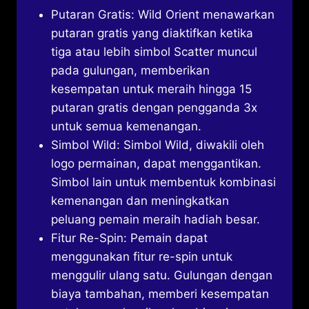
Putaran Gratis: Wild Orient menawarkan
putaran gratis yang diaktifkan ketika
tiga atau lebih simbol Scatter muncul
pada gulungan, memberikan
kesempatan untuk meraih hingga 15
putaran gratis dengan pengganda 3x
untuk semua kemenangan.
Simbol Wild: Simbol Wild, diwakili oleh
logo permainan, dapat menggantikan.
Simbol lain untuk membentuk kombinasi
kemenangan dan meningkatkan
peluang pemain meraih hadiah besar.
Fitur Re-Spin: Pemain dapat
menggunakan fitur re-spin untuk
menggulir ulang satu. Gulungan dengan
biaya tambahan, memberi kesempatan