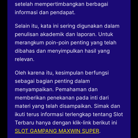
setelah mempertimbangkan berbagai
informasi dan pendapat.
Selain itu, kata ini sering digunakan dalam
penulisan akademik dan laporan. Untuk
merangkum poin-poin penting yang telah
dibahas dan menyimpulkan hasil yang
relevan.
Oleh karena itu, kesimpulan berfungsi
sebagai bagian penting dalam
menyampaikan. Pemahaman dan
memberikan penekanan pada inti dari
materi yang telah disampaikan. Simak dan
ikuti terus informasi terlengkap tentang Slot
Terbaru hanya dengan klik-link berikut ini
SLOT GAMPANG MAXWIN SUPER
.