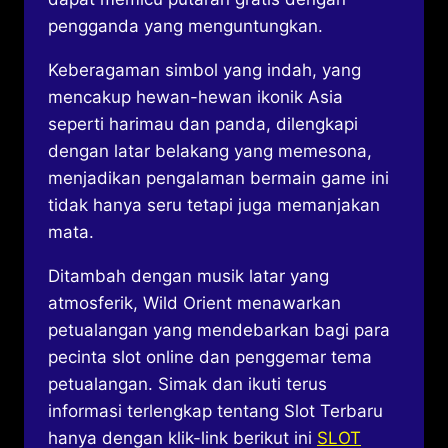
pengganda yang menguntungkan.
Keberagaman simbol yang indah, yang
mencakup hewan-hewan ikonik Asia
seperti harimau dan panda, dilengkapi
dengan latar belakang yang memesona,
menjadikan pengalaman bermain game ini
tidak hanya seru tetapi juga memanjakan
mata.
Ditambah dengan musik latar yang
atmosferik, Wild Orient menawarkan
petualangan yang mendebarkan bagi para
pecinta slot online dan penggemar tema
petualangan. Simak dan ikuti terus
informasi terlengkap tentang Slot Terbaru
hanya dengan klik-link berikut ini
SLOT