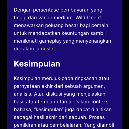
Dengan persentase pembayaran yang
tinggi dan varian medium. Wild Orient
menawarkan peluang besar bagi pemain
untuk mendapatkan keuntungan sambil
menikmati gameplay yang menyenangkan​
di dalam
jamuslot
.
Kesimpulan
​Kesimpulan merujuk pada ringkasan atau
pernyataan akhir dari sebuah argumen,
analisis. Atau diskusi yang menjelaskan
hasil atau temuan utama.​ Dalam konteks
bahasa, “kesimpulan” juga dapat diartikan
sebagai hasil akhir dari sebuah. Proses
pemikiran atau pembelajaran. Yang diambil