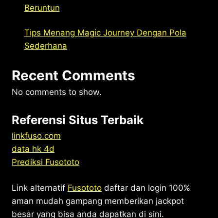
Beruntun
Tips Menang Magic Journey Dengan Pola
Sederhana
Recent Comments
No comments to show.
Referensi Situs Terbaik
linkfuso.com
data hk 4d
Prediksi Fusototo
Link alternatif
Fusototo
daftar dan login 100%
aman mudah gampang memberikan jackpot
besar yang bisa anda dapatkan di sini.