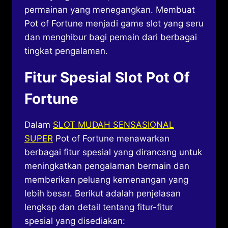
permainan yang menegangkan. Membuat
Pot of Fortune menjadi game slot yang seru
dan menghibur bagi pemain dari berbagai
tingkat pengalaman.
Fitur Spesial Slot Pot Of
Fortune
Dalam
SLOT MUDAH SENSASIONAL
SUPER
Pot of Fortune menawarkan
berbagai fitur spesial yang dirancang untuk
meningkatkan pengalaman bermain dan
memberikan peluang kemenangan yang
lebih besar. Berikut adalah penjelasan
lengkap dan detail tentang fitur-fitur
spesial yang disediakan: