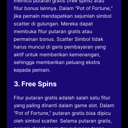
memicu putaran gratis (free spins) atau
fitur bonus lainnya. Dalam “Pot of Fortune,”
jika pemain mendapatkan sejumlah simbol
scatter di gulungan. Mereka dapat
membuka fitur putaran gratis atau
permainan bonus. Scatter Simbol tidak
harus muncul di garis pembayaran yang
aktif untuk memberikan kemenangan,
sehingga memberikan peluang ekstra
kepada pemain.
3. Free Spins
Fitur putaran gratis adalah salah satu fitur
yang paling dinanti dalam game slot. Dalam
“Pot of Fortune,” putaran gratis bisa dipicu
oleh simbol scatter. Selama putaran gratis,