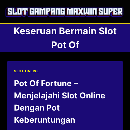
Skip
to
content
Keseruan Bermain Slot
Pot Of
SLOT ONLINE
Pot Of Fortune –
Menjelajahi Slot Online
Dengan Pot
Keberuntungan