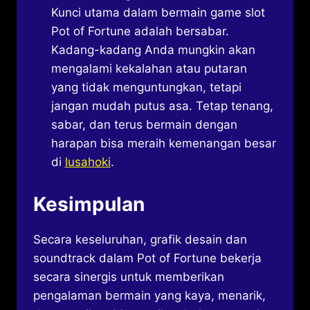
Kunci utama dalam bermain game slot
Pot of Fortune adalah bersabar.
Kadang-kadang Anda mungkin akan
mengalami kekalahan atau putaran
yang tidak menguntungkan, tetapi
jangan mudah putus asa. Tetap tenang,
sabar, dan terus bermain dengan
harapan bisa meraih kemenangan besar
di
lusahoki
.
Kesimpulan
Secara keseluruhan, grafik desain dan
soundtrack dalam Pot of Fortune bekerja
secara sinergis untuk memberikan
pengalaman bermain yang kaya, menarik,