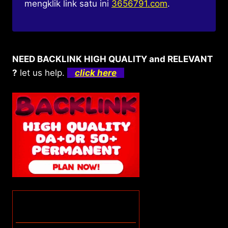
mengklik link satu ini
3656791.com
.
NEED BACKLINK HIGH QUALITY and RELEVANT
?
let us help.
click here