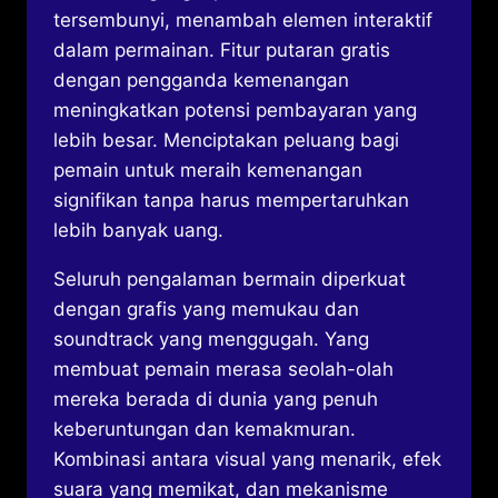
tersembunyi, menambah elemen interaktif
dalam permainan. Fitur putaran gratis
dengan pengganda kemenangan
meningkatkan potensi pembayaran yang
lebih besar. Menciptakan peluang bagi
pemain untuk meraih kemenangan
signifikan tanpa harus mempertaruhkan
lebih banyak uang.
Seluruh pengalaman bermain diperkuat
dengan grafis yang memukau dan
soundtrack yang menggugah. Yang
membuat pemain merasa seolah-olah
mereka berada di dunia yang penuh
keberuntungan dan kemakmuran.
Kombinasi antara visual yang menarik, efek
suara yang memikat, dan mekanisme