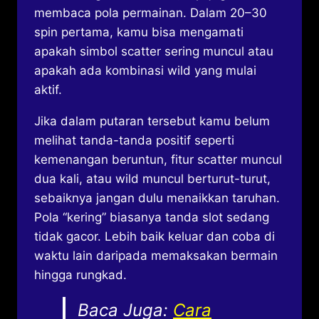
membaca pola permainan. Dalam 20–30
spin pertama, kamu bisa mengamati
apakah simbol scatter sering muncul atau
apakah ada kombinasi wild yang mulai
aktif.
Jika dalam putaran tersebut kamu belum
melihat tanda-tanda positif seperti
kemenangan beruntun, fitur scatter muncul
dua kali, atau wild muncul berturut-turut,
sebaiknya jangan dulu menaikkan taruhan.
Pola “kering” biasanya tanda slot sedang
tidak gacor. Lebih baik keluar dan coba di
waktu lain daripada memaksakan bermain
hingga rungkad.
Baca Juga:
Cara