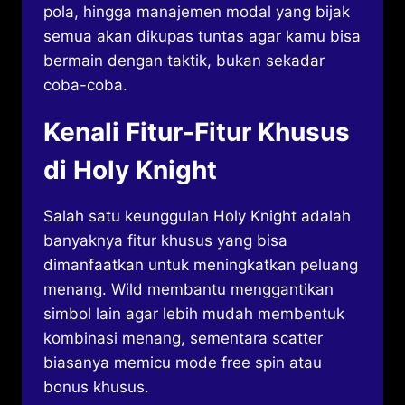
pola, hingga manajemen modal yang bijak
semua akan dikupas tuntas agar kamu bisa
bermain dengan taktik, bukan sekadar
coba-coba.
Kenali Fitur-Fitur Khusus
di Holy Knight
Salah satu keunggulan Holy Knight adalah
banyaknya fitur khusus yang bisa
dimanfaatkan untuk meningkatkan peluang
menang. Wild membantu menggantikan
simbol lain agar lebih mudah membentuk
kombinasi menang, sementara scatter
biasanya memicu mode free spin atau
bonus khusus.