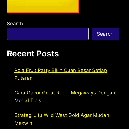
Search
Search
Recent Posts
Pola Fruit Party Bikin Cuan Besar Setiap
Putaran
Cara Gacor Great Rhino Megaways Dengan
Modal Tipis
Strategi Jitu Wild West Gold Agar Mudah
Maxwin