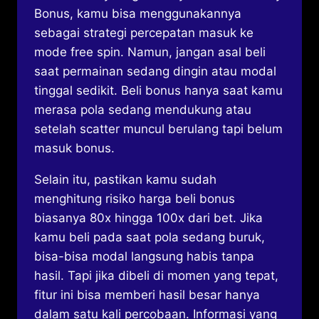
Bonus, kamu bisa menggunakannya
sebagai strategi percepatan masuk ke
mode free spin. Namun, jangan asal beli
saat permainan sedang dingin atau modal
tinggal sedikit. Beli bonus hanya saat kamu
merasa pola sedang mendukung atau
setelah scatter muncul berulang tapi belum
masuk bonus.
Selain itu, pastikan kamu sudah
menghitung risiko harga beli bonus
biasanya 80x hingga 100x dari bet. Jika
kamu beli pada saat pola sedang buruk,
bisa-bisa modal langsung habis tanpa
hasil. Tapi jika dibeli di momen yang tepat,
fitur ini bisa memberi hasil besar hanya
dalam satu kali percobaan. Informasi yang