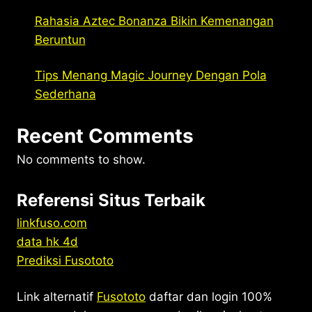
Rahasia Aztec Bonanza Bikin Kemenangan
Beruntun
Tips Menang Magic Journey Dengan Pola
Sederhana
Recent Comments
No comments to show.
Referensi Situs Terbaik
linkfuso.com
data hk 4d
Prediksi Fusototo
Link alternatif
Fusototo
daftar dan login 100%