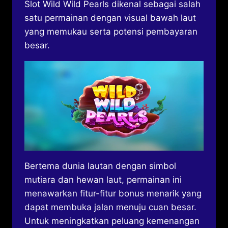
Slot Wild Wild Pearls dikenal sebagai salah
satu permainan dengan visual bawah laut
yang memukau serta potensi pembayaran
besar.
Bertema dunia lautan dengan simbol
mutiara dan hewan laut, permainan ini
menawarkan fitur-fitur bonus menarik yang
dapat membuka jalan menuju cuan besar.
Untuk meningkatkan peluang kemenangan