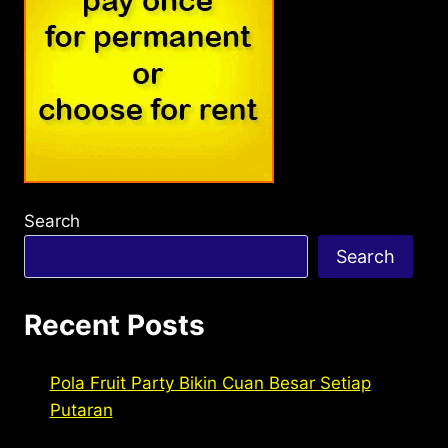
Search
Search
Recent Posts
Pola Fruit Party Bikin Cuan Besar Setiap
Putaran