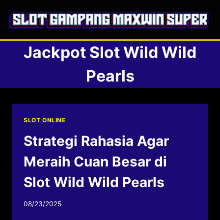
Skip
to
content
Jackpot Slot Wild Wild
Pearls
SLOT ONLINE
Strategi Rahasia Agar
Meraih Cuan Besar di
Slot Wild Wild Pearls
08/23/2025