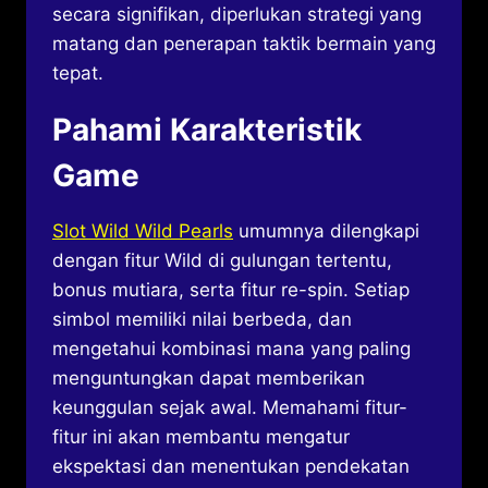
secara signifikan, diperlukan strategi yang
matang dan penerapan taktik bermain yang
tepat.
Pahami Karakteristik
Game
Slot Wild Wild Pearls
umumnya dilengkapi
dengan fitur Wild di gulungan tertentu,
bonus mutiara, serta fitur re-spin. Setiap
simbol memiliki nilai berbeda, dan
mengetahui kombinasi mana yang paling
menguntungkan dapat memberikan
keunggulan sejak awal. Memahami fitur-
fitur ini akan membantu mengatur
ekspektasi dan menentukan pendekatan