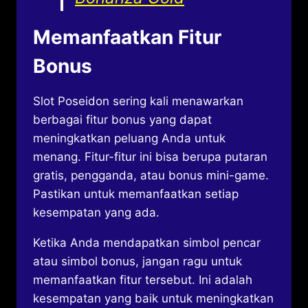
Memanfaatkan Fitur
Bonus
Slot Poseidon sering kali menawarkan
berbagai fitur bonus yang dapat
meningkatkan peluang Anda untuk
menang. Fitur-fitur ini bisa berupa putaran
gratis, pengganda, atau bonus mini-game.
Pastikan untuk memanfaatkan setiap
kesempatan yang ada.
Ketika Anda mendapatkan simbol pencar
atau simbol bonus, jangan ragu untuk
memanfaatkan fitur tersebut. Ini adalah
kesempatan yang baik untuk meningkatkan