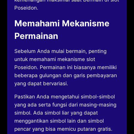
Poseidon.
Memahami Mekanisme
Permainan
Sebelum Anda mulai bermain, penting
untuk memahami mekanisme slot
Poseidon. Permainan ini biasanya memiliki
beberapa gulungan dan garis pembayaran
yang dapat bervariasi.
Pastikan Anda mengetahui simbol-simbol
yang ada serta fungsi dari masing-masing
simbol. Ada simbol liar yang dapat
menggantikan simbol lain dan simbol
pencar yang bisa memicu putaran gratis.