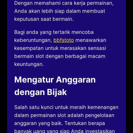
Dengan memahami cara kerja permainan,
Anda akan lebih siap dalam membuat
keputusan saat bermain.
Bagi anda yang tertarik mencoba
keberuntungan,
bbfstoto
menawarkan
kesempatan untuk merasakan sensasi
bermain slot dengan berbagai macam
keuntungan.
Mengatur Anggaran
dengan Bijak
Salah satu kunci untuk meraih kemenangan
dalam permainan slot adalah pengelolaan
anggaran yang baik. Tentukan berapa
banyak uang yang siap Anda investasikan