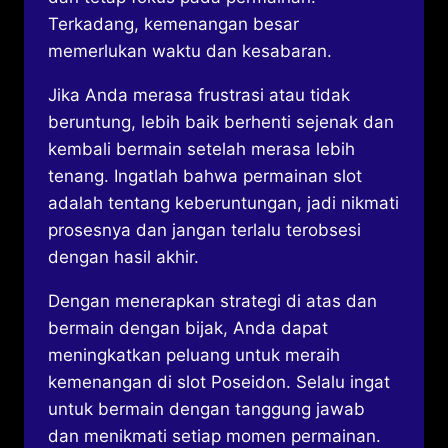
Terkadang, kemenangan besar
memerlukan waktu dan kesabaran.
Jika Anda merasa frustrasi atau tidak
beruntung, lebih baik berhenti sejenak dan
kembali bermain setelah merasa lebih
tenang. Ingatlah bahwa permainan slot
adalah tentang keberuntungan, jadi nikmati
prosesnya dan jangan terlalu terobsesi
dengan hasil akhir.
Dengan menerapkan strategi di atas dan
bermain dengan bijak, Anda dapat
meningkatkan peluang untuk meraih
kemenangan di slot Poseidon. Selalu ingat
untuk bermain dengan tanggung jawab
dan menikmati setiap momen permainan.