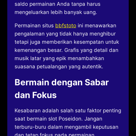
saldo permainan Anda tanpa harus
mengeluarkan lebih banyak uang.
Permainan situs
bbfstoto
ini menawarkan
pengalaman yang tidak hanya menghibur
tetapi juga memberikan kesempatan untuk
kemenangan besar. Grafis yang detail dan
musik latar yang epik menambahkan
suasana petualangan yang autentik.
Bermain dengan Sabar
dan Fokus
Kesabaran adalah salah satu faktor penting
saat bermain slot Poseidon. Jangan
terburu-buru dalam mengambil keputusan
dan tetap fokus pada permainan.