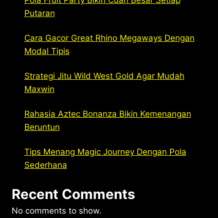
Putaran
Cara Gacor Great Rhino Megaways Dengan
Modal Tipis
Strategi Jitu Wild West Gold Agar Mudah
Maxwin
Rahasia Aztec Bonanza Bikin Kemenangan
Beruntun
Tips Menang Magic Journey Dengan Pola
Sederhana
Recent Comments
No comments to show.