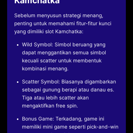
Kamchatka
Sebelum menyusun strategi menang,
penting untuk memahami fitur-fitur kunci
yang dimiliki slot Kamchatka:
Wild Symbol: Simbol beruang yang
dapat menggantikan semua simbol
kecuali scatter untuk membentuk
kombinasi menang.
Scatter Symbol: Biasanya digambarkan
sebagai gunung berapi atau danau es.
Tiga atau lebih scatter akan
mengaktifkan free spin.
Bonus Game: Terkadang, game ini
memiliki mini game seperti pick-and-win