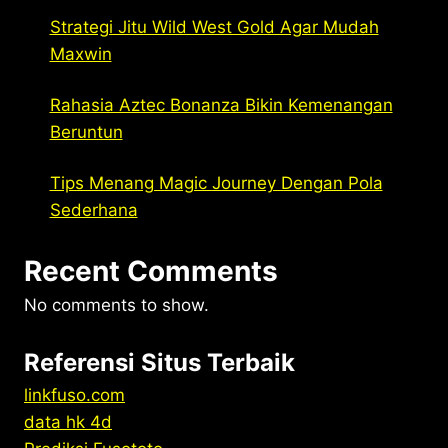
Strategi Jitu Wild West Gold Agar Mudah
Maxwin
Rahasia Aztec Bonanza Bikin Kemenangan
Beruntun
Tips Menang Magic Journey Dengan Pola
Sederhana
Recent Comments
No comments to show.
Referensi Situs Terbaik
linkfuso.com
data hk 4d