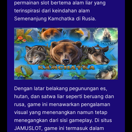
permainan slot bertema alam liar yang
terinspirasi dari keindahan alam
Semenanjung Kamchatka di Rusia.
Dengan latar belakang pegunungan es,
hutan, dan satwa liar seperti beruang dan
rusa, game ini menawarkan pengalaman
visual yang menenangkan namun tetap
menegangkan dari sisi gameplay. Di situs
JAMUSLOT, game ini termasuk dalam