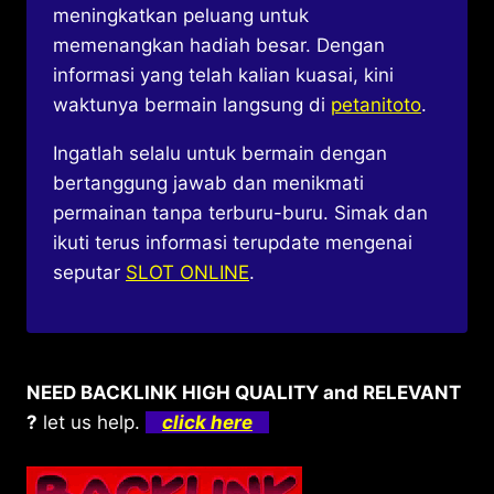
meningkatkan peluang untuk
memenangkan hadiah besar. Dengan
informasi yang telah kalian kuasai, kini
waktunya bermain langsung di
petanitoto
.
Ingatlah selalu untuk bermain dengan
bertanggung jawab dan menikmati
permainan tanpa terburu-buru. Simak dan
ikuti terus informasi terupdate mengenai
seputar
SLOT ONLINE
.
NEED BACKLINK HIGH QUALITY and RELEVANT
?
let us help.
click here