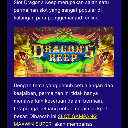
Slot Dragon’s Keep merupakan salah satu
permainan slot yang sangat populer di
kalangan para penggemar judi online.
Dengan tema yang penuh petualangan dan
keajaiban, permainan ini tidak hanya
menawarkan keseruan dalam bermain,
tetapi juga peluang untuk meraih jackpot
besar. Dibawah ini
SLOT GAMPANG
MAXWIN SUPER
, akan membahas