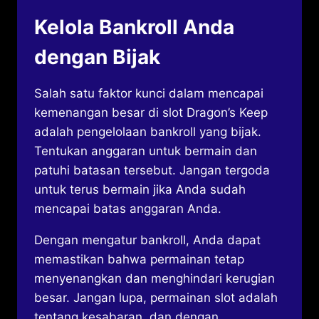
Kelola Bankroll Anda
dengan Bijak
Salah satu faktor kunci dalam mencapai
kemenangan besar di slot Dragon’s Keep
adalah pengelolaan bankroll yang bijak.
Tentukan anggaran untuk bermain dan
patuhi batasan tersebut. Jangan tergoda
untuk terus bermain jika Anda sudah
mencapai batas anggaran Anda.
Dengan mengatur bankroll, Anda dapat
memastikan bahwa permainan tetap
menyenangkan dan menghindari kerugian
besar. Jangan lupa, permainan slot adalah
tentang kesabaran, dan dengan