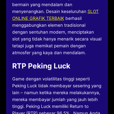
bermain yang mendalam dan
menyenangkan. Desain keseluruhan
SLOT
ONLINE GRAFIK TERBAIK
berhasil
menggabungkan elemen tradisional
dengan sentuhan modern, menciptakan
slot yang tidak hanya menarik secara visual
tetapi juga memikat pemain dengan
atmosfer yang kaya dan mendalam.
RTP Peking Luck
Game dengan volatilitas tinggi seperti
Peking Luck tidak membayar sesering yang
lain – namun ketika mereka melakukannya,
mereka membayar jumlah yang jauh lebih
tinggi. Peking Luck memiliki Return to
Player (RTP) sebesar 96,5% . Namun Anda