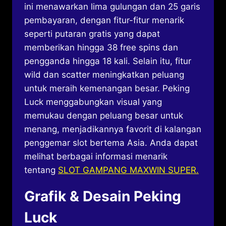
ini menawarkan lima gulungan dan 25 garis
pembayaran, dengan fitur-fitur menarik
seperti putaran gratis yang dapat
memberikan hingga 38 free spins dan
pengganda hingga 18 kali. Selain itu, fitur
wild dan scatter meningkatkan peluang
untuk meraih kemenangan besar. Peking
Luck menggabungkan visual yang
memukau dengan peluang besar untuk
menang, menjadikannya favorit di kalangan
penggemar slot bertema Asia. Anda dapat
melihat berbagai informasi menarik
tentang
SLOT GAMPANG MAXWIN SUPER.
Grafik & Desain Peking
Luck