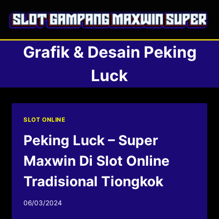
Skip
to
content
Grafik & Desain Peking
Luck
SLOT ONLINE
Peking Luck – Super
Maxwin Di Slot Online
Tradisional Tiongkok
06/03/2024