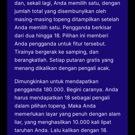
dan, sekali lagi, Anda memilih satu, dengan
jumlah total yang disembunyikan oleh
masing-masing topeng ditampilkan setelah
Anda memilih satu. Pengganda berkisar
dari dua hingga 18. Pilihan ini memberi
Anda pengganda untuk fitur tersebut.
Tirainya bergerak ke samping, dan
berangkatlah. Setiap putaran gratis yang
menang dikalikan dengan pengali acak.
Dimungkinkan untuk mendapatkan
pengganda 180.000. Begini caranya. Anda
harus mendapatkan 18 sebagai pengali
dalam pilihan topeng. Maka Anda
memerlukan layar yang penuh dengan alam
liar, yang menghasilkan 10.000 kali lipat
taruhan Anda. Lalu kalikan dengan 18.