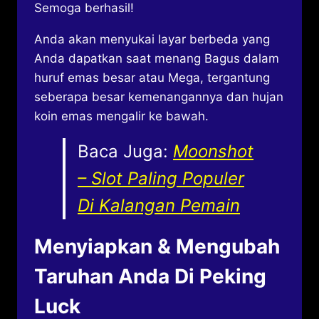
Semoga berhasil!
Anda akan menyukai layar berbeda yang
Anda dapatkan saat menang Bagus dalam
huruf emas besar atau Mega, tergantung
seberapa besar kemenangannya dan hujan
koin emas mengalir ke bawah.
Baca Juga:
Moonshot
– Slot Paling Populer
Di Kalangan Pemain
Menyiapkan & Mengubah
Taruhan Anda Di Peking
Luck