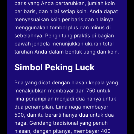
baris yang Anda pertaruhkan, jumlah koin
per baris, dan nilai setiap koin. Anda dapat
menyesuaikan koin per baris dan nilainya
menggunakan tombol plus dan minus di
sebelahnya. Penghitung praktis di bagian
bawah jendela menunjukkan ukuran total
taruhan Anda dalam bentuk uang dan koin.
Simbol Peking Luck
Pria yang dicat dengan hiasan kepala yang
menakjubkan membayar dari 750 untuk
lima penampilan menjadi dua hanya untuk
dua penampilan. Lima naga membayar
500, dan itu berarti hanya dua untuk dua
naga. Gendang tradisional yang penuh
hiasan, dengan pitanya, membayar 400