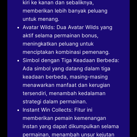
kiri ke kanan dan sebaliknya,
memberikan lebih banyak peluang
untuk menang.
Avatar Wilds: Dua Avatar Wilds yang
aktif selama permainan bonus,
meningkatkan peluang untuk
menciptakan kombinasi pemenang.
Simbol dengan Tiga Keadaan Berbeda:
Ada simbol yang datang dalam tiga
keadaan berbeda, masing-masing
menawarkan manfaat dan kerugian
tersendiri, menambah kedalaman
strategi dalam permainan.
Instant Win Collects: Fitur ini
memberikan pemain kemenangan
instan yang dapat dikumpulkan selama
permainan, menambah unsur kejutan