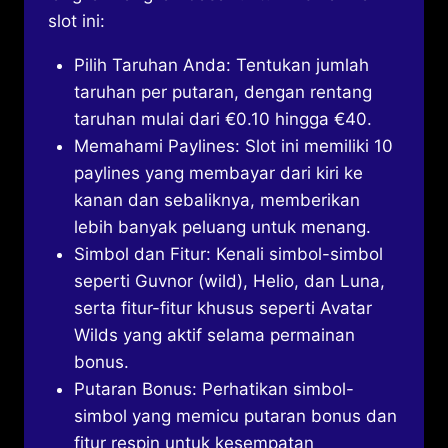
slot ini:
Pilih Taruhan Anda: Tentukan jumlah
taruhan per putaran, dengan rentang
taruhan mulai dari €0.10 hingga €40.
Memahami Paylines: Slot ini memiliki 10
paylines yang membayar dari kiri ke
kanan dan sebaliknya, memberikan
lebih banyak peluang untuk menang.
Simbol dan Fitur: Kenali simbol-simbol
seperti Guvnor (wild), Helio, dan Luna,
serta fitur-fitur khusus seperti Avatar
Wilds yang aktif selama permainan
bonus.
Putaran Bonus: Perhatikan simbol-
simbol yang memicu putaran bonus dan
fitur respin untuk kesempatan