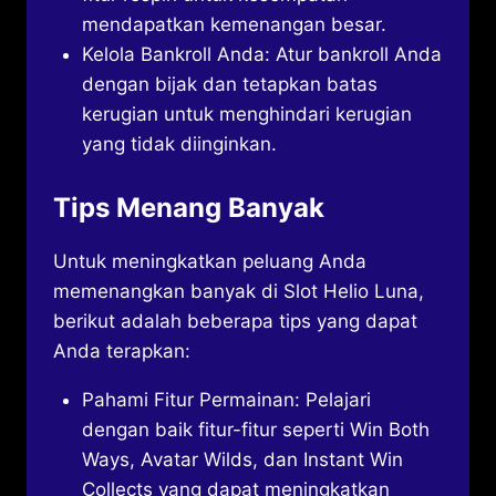
mendapatkan kemenangan besar.
Kelola Bankroll Anda: Atur bankroll Anda
dengan bijak dan tetapkan batas
kerugian untuk menghindari kerugian
yang tidak diinginkan.
Tips Menang Banyak
Untuk meningkatkan peluang Anda
memenangkan banyak di Slot Helio Luna,
berikut adalah beberapa tips yang dapat
Anda terapkan:
Pahami Fitur Permainan: Pelajari
dengan baik fitur-fitur seperti Win Both
Ways, Avatar Wilds, dan Instant Win
Collects yang dapat meningkatkan