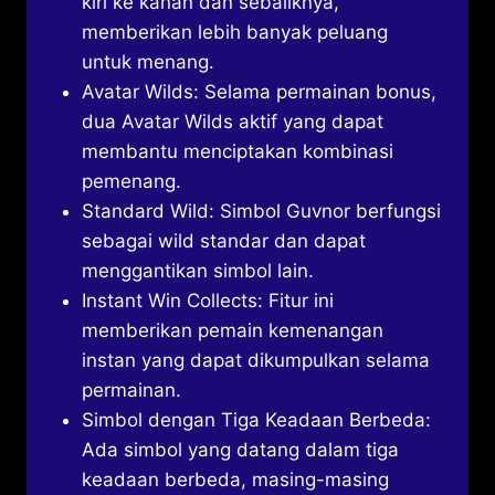
kiri ke kanan dan sebaliknya,
memberikan lebih banyak peluang
untuk menang.
Avatar Wilds: Selama permainan bonus,
dua Avatar Wilds aktif yang dapat
membantu menciptakan kombinasi
pemenang.
Standard Wild: Simbol Guvnor berfungsi
sebagai wild standar dan dapat
menggantikan simbol lain.
Instant Win Collects: Fitur ini
memberikan pemain kemenangan
instan yang dapat dikumpulkan selama
permainan.
Simbol dengan Tiga Keadaan Berbeda:
Ada simbol yang datang dalam tiga
keadaan berbeda, masing-masing