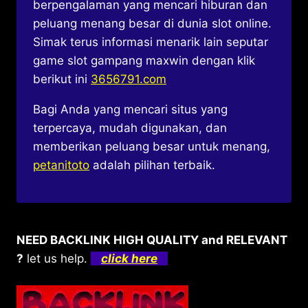
berpengalaman yang mencari hiburan dan
peluang menang besar di dunia slot online.
Simak terus informasi menarik lain seputar
game slot gampang maxwin dengan klik
berikut ini
3656791.com
Bagi Anda yang mencari situs yang
terpercaya, mudah digunakan, dan
memberikan peluang besar untuk menang,
petanitoto
adalah pilihan terbaik.
NEED BACKLINK HIGH QUALITY and RELEVANT
?
let us help.
click here