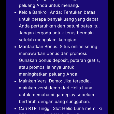
peluang Anda untuk menang.
Kelola Bankroll Anda: Tentukan batas
untuk berapa banyak uang yang dapat
Anda pertaruhkan dan patuhi batas itu.
Jangan tergoda untuk terus bermain
setelah mengalami kerugian.
Manfaatkan Bonus: Situs online sering
menawarkan bonus dan promosi.
Gunakan bonus deposit, putaran gratis,
atau promosi lainnya untuk
meningkatkan peluang Anda.
Mainkan Versi Demo: Jika tersedia,
mainkan versi demo dari Helio Luna
untuk memahami gameplay sebelum
bertaruh dengan uang sungguhan.
Cari RTP Tinggi: Slot Helio Luna memiliki