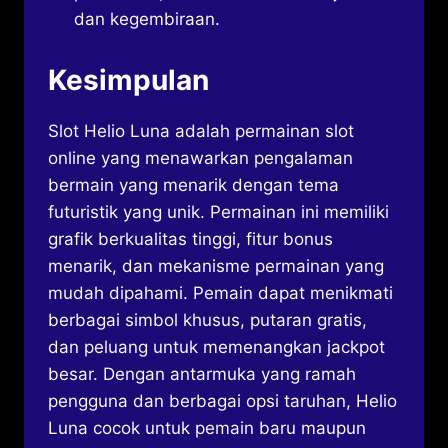
dan kegembiraan.
Kesimpulan
Slot Helio Luna adalah permainan slot
online yang menawarkan pengalaman
bermain yang menarik dengan tema
futuristik yang unik. Permainan ini memiliki
grafik berkualitas tinggi, fitur bonus
menarik, dan mekanisme permainan yang
mudah dipahami. Pemain dapat menikmati
berbagai simbol khusus, putaran gratis,
dan peluang untuk memenangkan jackpot
besar. Dengan antarmuka yang ramah
pengguna dan berbagai opsi taruhan, Helio
Luna cocok untuk pemain baru maupun