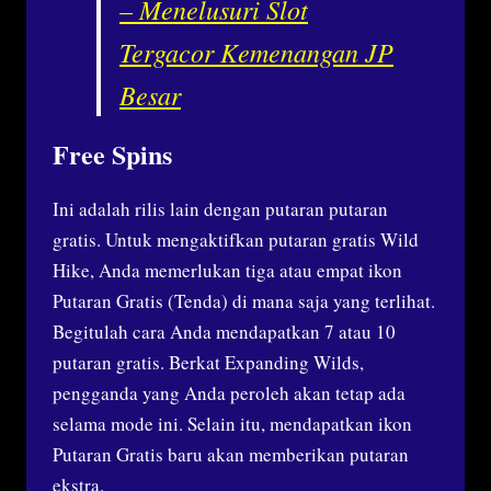
– Menelusuri Slot
Tergacor Kemenangan JP
Besar
Free Spins
Ini adalah rilis lain dengan putaran putaran
gratis. Untuk mengaktifkan putaran gratis Wild
Hike, Anda memerlukan tiga atau empat ikon
Putaran Gratis (Tenda) di mana saja yang terlihat.
Begitulah cara Anda mendapatkan 7 atau 10
putaran gratis. Berkat Expanding Wilds,
pengganda yang Anda peroleh akan tetap ada
selama mode ini. Selain itu, mendapatkan ikon
Putaran Gratis baru akan memberikan putaran
ekstra.