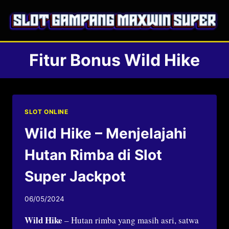
Skip
to
content
Fitur Bonus Wild Hike
SLOT ONLINE
Wild Hike – Menjelajahi
Hutan Rimba di Slot
Super Jackpot
06/05/2024
Wild Hike
– Hutan rimba yang masih asri, satwa