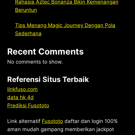
Rahasia Aztec Bonanza Bikin Kemenangan
Beruntun
Tips Menang Magic Journey Dengan Pola
Sederhana
Recent Comments
No comments to show.
Referensi Situs Terbaik
linkfuso.com
data hk 4d
Prediksi Fusototo
Link alternatif
Fusototo
daftar dan login 100%
aman mudah gampang memberikan jackpot