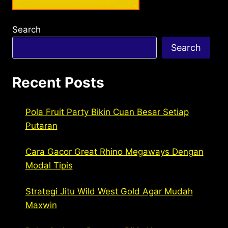
Search
Search
Recent Posts
Pola Fruit Party Bikin Cuan Besar Setiap
Putaran
Cara Gacor Great Rhino Megaways Dengan
Modal Tipis
Strategi Jitu Wild West Gold Agar Mudah
Maxwin