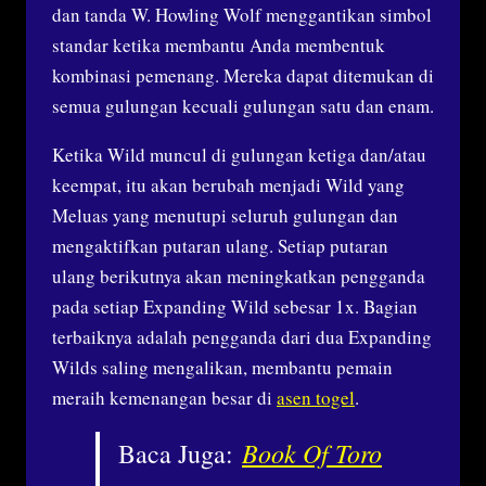
dan tanda W. Howling Wolf menggantikan simbol
standar ketika membantu Anda membentuk
kombinasi pemenang. Mereka dapat ditemukan di
semua gulungan kecuali gulungan satu dan enam.
Ketika Wild muncul di gulungan ketiga dan/atau
keempat, itu akan berubah menjadi Wild yang
Meluas yang menutupi seluruh gulungan dan
mengaktifkan putaran ulang. Setiap putaran
ulang berikutnya akan meningkatkan pengganda
pada setiap Expanding Wild sebesar 1x. Bagian
terbaiknya adalah pengganda dari dua Expanding
Wilds saling mengalikan, membantu pemain
meraih kemenangan besar di
asen togel
.
Book Of Toro
Baca Juga: