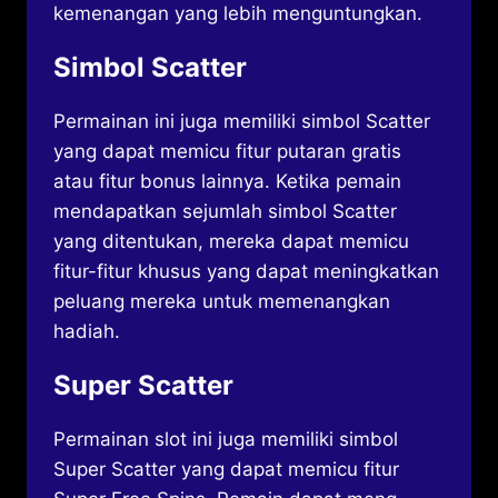
kemenangan yang lebih menguntungkan.
Simbol Scatter
Permainan ini juga memiliki simbol Scatter
yang dapat memicu fitur putaran gratis
atau fitur bonus lainnya. Ketika pemain
mendapatkan sejumlah simbol Scatter
yang ditentukan, mereka dapat memicu
fitur-fitur khusus yang dapat meningkatkan
peluang mereka untuk memenangkan
hadiah.
Super Scatter
Permainan slot ini juga memiliki simbol
Super Scatter yang dapat memicu fitur