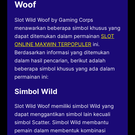
Woof
Slot Wild Woof by Gaming Corps
menawarkan beberapa simbol khusus yang
dapat ditemukan dalam permainan
SLOT
ONLINE MAXWIN TERPOPULER
ini.
Berdasarkan informasi yang ditemukan
dalam hasil pencarian, berikut adalah
beberapa simbol khusus yang ada dalam
permainan ini:
Simbol Wild
Slot Wild Woof memiliki simbol Wild yang
dapat menggantikan simbol lain kecuali
simbol Scatter. Simbol Wild membantu
pemain dalam membentuk kombinasi