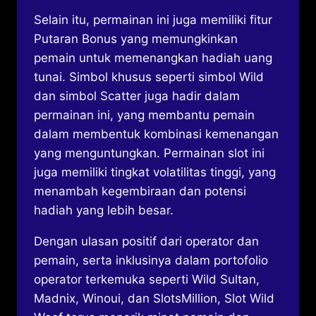
Selain itu, permainan ini juga memiliki fitur
Putaran Bonus yang memungkinkan
pemain untuk memenangkan hadiah uang
tunai. Simbol khusus seperti simbol Wild
dan simbol Scatter juga hadir dalam
permainan ini, yang membantu pemain
dalam membentuk kombinasi kemenangan
yang menguntungkan. Permainan slot ini
juga memiliki tingkat volatilitas tinggi, yang
menambah kegembiraan dan potensi
hadiah yang lebih besar.
Dengan ulasan positif dari operator dan
pemain, serta inklusinya dalam portofolio
operator terkemuka seperti Wild Sultan,
Madnix, Winoui, dan SlotsMillion, Slot Wild