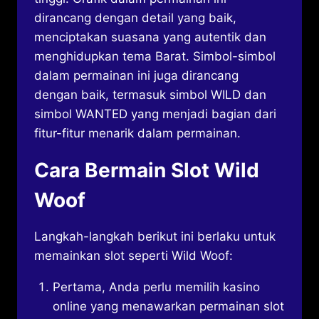
dirancang dengan detail yang baik,
menciptakan suasana yang autentik dan
menghidupkan tema Barat. Simbol-simbol
dalam permainan ini juga dirancang
dengan baik, termasuk simbol WILD dan
simbol WANTED yang menjadi bagian dari
fitur-fitur menarik dalam permainan.
Cara Bermain Slot Wild
Woof
Langkah-langkah berikut ini berlaku untuk
memainkan slot seperti Wild Woof:
Pertama, Anda perlu memilih kasino
online yang menawarkan permainan slot