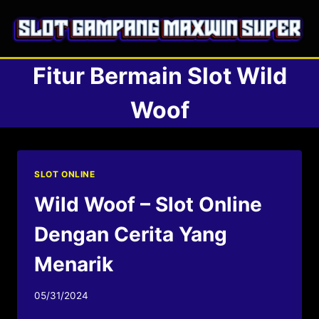
Skip
to
content
Fitur Bermain Slot Wild
Woof
SLOT ONLINE
Wild Woof – Slot Online
Dengan Cerita Yang
Menarik
05/31/2024