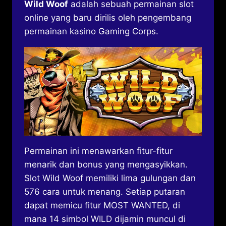
Wild Woof
adalah sebuah permainan slot
online yang baru dirilis oleh pengembang
permainan kasino Gaming Corps.
Permainan ini menawarkan fitur-fitur
menarik dan bonus yang mengasyikkan.
Slot Wild Woof memiliki lima gulungan dan
576 cara untuk menang. Setiap putaran
dapat memicu fitur MOST WANTED, di
mana 14 simbol WILD dijamin muncul di