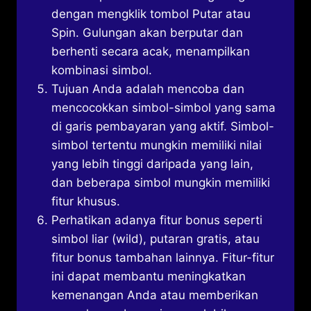
dengan mengklik tombol Putar atau
Spin. Gulungan akan berputar dan
berhenti secara acak, menampilkan
kombinasi simbol.
Tujuan Anda adalah mencoba dan
mencocokkan simbol-simbol yang sama
di garis pembayaran yang aktif. Simbol-
simbol tertentu mungkin memiliki nilai
yang lebih tinggi daripada yang lain,
dan beberapa simbol mungkin memiliki
fitur khusus.
Perhatikan adanya fitur bonus seperti
simbol liar (wild), putaran gratis, atau
fitur bonus tambahan lainnya. Fitur-fitur
ini dapat membantu meningkatkan
kemenangan Anda atau memberikan