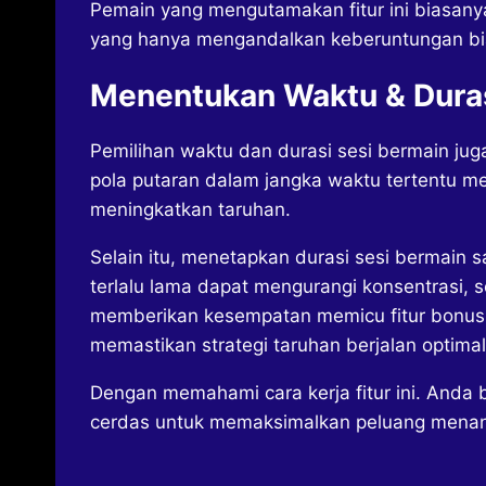
Pemain yang mengutamakan fitur ini biasany
yang hanya mengandalkan keberuntungan bi
Menentukan Waktu & Dura
Pemilihan waktu dan durasi sesi bermain j
pola putaran dalam jangka waktu tertentu 
meningkatkan taruhan.
Selain itu, menetapkan durasi sesi bermain s
terlalu lama dapat mengurangi konsentrasi, s
memberikan kesempatan memicu fitur bonu
memastikan strategi taruhan berjalan optima
Dengan memahami cara kerja fitur ini. Anda 
cerdas untuk memaksimalkan peluang menan