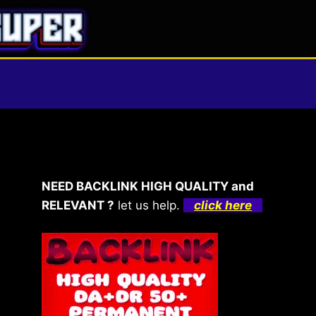
NEED BACKLINK HIGH QUALITY and
RELEVANT ?
let us help.
click here