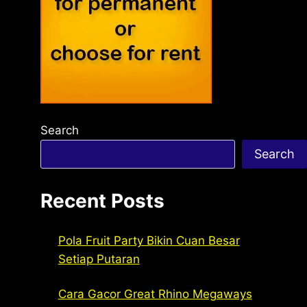
Search
Search
Recent Posts
Pola Fruit Party Bikin Cuan Besar
Setiap Putaran
Cara Gacor Great Rhino Megaways