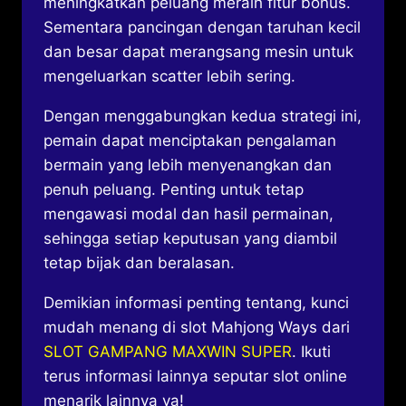
meningkatkan peluang meraih fitur bonus.
Sementara pancingan dengan taruhan kecil
dan besar dapat merangsang mesin untuk
mengeluarkan scatter lebih sering.​
Dengan menggabungkan kedua strategi ini,
pemain dapat menciptakan pengalaman
bermain yang lebih menyenangkan dan
penuh peluang. Penting untuk tetap
mengawasi modal dan hasil permainan,
sehingga setiap keputusan yang diambil
tetap bijak dan beralasan.
Demikian informasi penting tentang, kunci
mudah menang di slot Mahjong Ways dari
SLOT GAMPANG MAXWIN SUPER
. Ikuti
terus informasi lainnya seputar slot online
menarik lainnya ya!