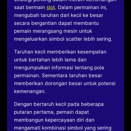
saat bermain
slot
. Dalam permainan ini,
mengubah taruhan dari kecil ke besar
secara bergantian dapat membantu
pemain merangsang mesin untuk
mengeluarkan simbol scatter lebih sering.
Taruhan kecil memberikan kesempatan
untuk bertahan lebih lama dan
mengumpulkan informasi tentang pola
permainan. Sementara taruhan besar
memberikan dorongan besar untuk potensi
kemenangan.
Dengan bertaruh kecil pada beberapa
putaran pertama, pemain dapat
membangun kepercayaan diri dan
mengamati kombinasi simbol yang sering