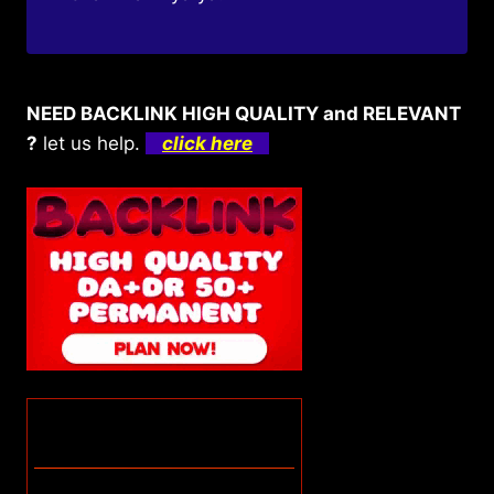
NEED BACKLINK HIGH QUALITY and RELEVANT
?
let us help.
click here