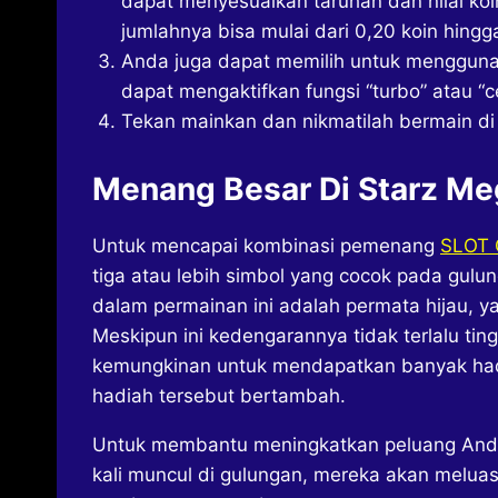
dapat menyesuaikan taruhan dan nilai koi
jumlahnya bisa mulai dari 0,20 koin hingg
Anda juga dapat memilih untuk menggunak
dapat mengaktifkan fungsi “turbo” atau “c
Tekan mainkan dan nikmatilah bermain d
Menang Besar Di Starz M
Untuk mencapai kombinasi pemenang
SLOT
tiga atau lebih simbol yang cocok pada gul
dalam permainan ini adalah permata hijau, y
Meskipun ini kedengarannya tidak terlalu tin
kemungkinan untuk mendapatkan banyak had
hadiah tersebut bertambah.
Untuk membantu meningkatkan peluang Anda 
kali muncul di gulungan, mereka akan meluas