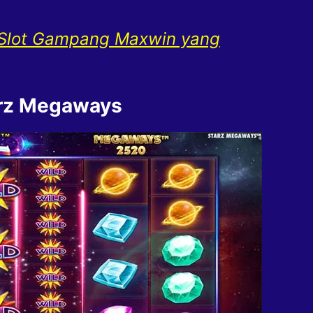
– Slot Gampang Maxwin yang
arz Megaways