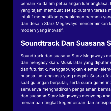
pemain ke dalam petualangan luar angkasa.
yang tajam membuat setiap putaran terasa m
intuitif memastikan pengalaman bermain yan
dan desain Starz Megaways mencerminkan kual
modern yang inovatif.
Soundtrack Dan Suasana 
Soundtrack dan suasana Starz Megaways m
dan mengasyikkan. Musik latar yang diputar
dan futuristik, menggabungkan elemen-eleme
nuansa luar angkasa yang megah. Suara efe
saat gulungan berputar, serta suara gemeri
semuanya menghadirkan pengalaman bermain 
dan suasana Starz Megaways menyempurnak
menambah tingkat kegembiraan dan antisipas