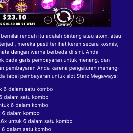
ernilai rendah itu adalah bintang atau atom, atau
jadi, mereka pasti terlihat keren secara kosmis,
ata dengan warna berbeda di sini. Anda
ok pada garis pembayaran untuk menang, dan
an pembayaran Anda karena pengaturan menang-
nda tabel pembayaran untuk slot Starz Megaways:
uk 6 dalam satu kombo
 6 dalam satu kombo
ntuk 6 dalam kombo
k 6 dalam kombo
6x untuk 6 dalam satu kombo
k 6 dalam satu kombo