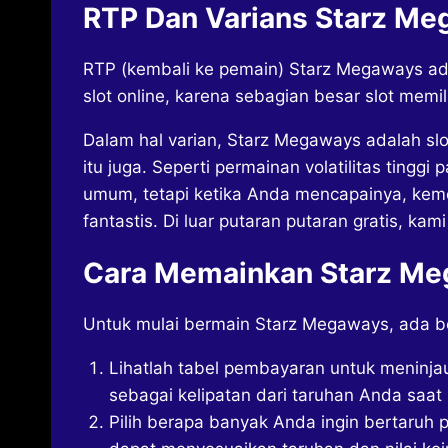
RTP Dan Varians Starz M
RTP (kembali ke pemain) Starz Megaways ada
slot online, karena sebagian besar slot memi
Dalam hal varian, Starz Megaways adalah slot 
itu juga. Seperti permainan volatilitas tin
umum, tetapi ketika Anda mencapainya, ke
fantastis. Di luar putaran putaran gratis, k
Cara Memainkan Starz M
Untuk mulai bermain Starz Megaways, ada b
Lihatlah tabel pembayaran untuk meninj
sebagai kelipatan dari taruhan Anda saat i
Pilih berapa banyak Anda ingin bertaruh 