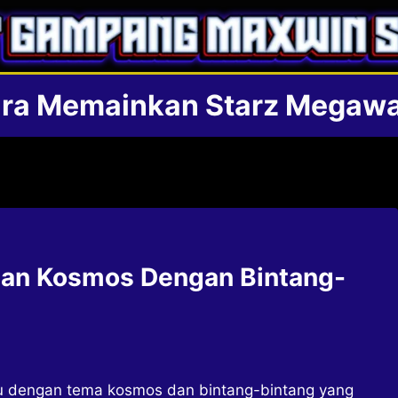
ra Memainkan Starz Megaw
han Kosmos Dengan Bintang-
 dengan tema kosmos dan bintang-bintang yang