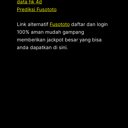
data hk 4d
Prediksi Fusototo
Link alternatif
Fusototo
daftar dan login
100% aman mudah gampang
memberikan jackpot besar yang bisa
anda dapatkan di sini.