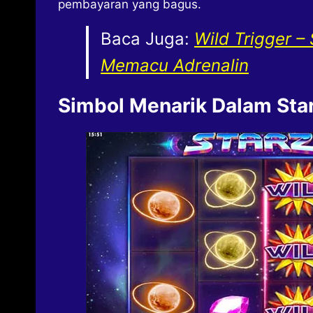
pembayaran yang bagus.
Baca Juga:
Wild Trigger 
Memacu Adrenalin
Simbol Menarik Dalam St