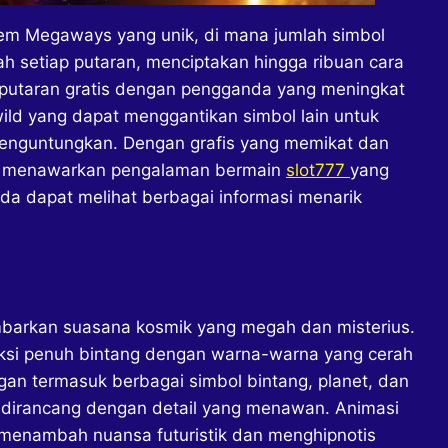
tem Megaways yang unik, di mana jumlah simbol
h setiap putaran, menciptakan hingga ribuan cara
 putaran gratis dengan pengganda yang meningkat
 wild yang dapat menggantikan simbol lain untuk
nguntungkan. Dengan grafis yang memikat dan
s menawarkan pengalaman bermain
slot777
yang
a dapat melihat berbagai informasi menarik
barkan suasana kosmik yang megah dan misterius.
ksi penuh bintang dengan warna-warna yang cerah
gan termasuk berbagai simbol bintang, planet, dan
 dirancang dengan detail yang menawan. Animasi
menambah nuansa futuristik dan menghipnotis